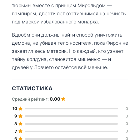
тюрьмы вместе с принцем Мирольдом —
вампиром, двести лет охотившимся на нечисть
под маской избалованного монарха.
Вдвоём они должны найти способ уничтожить
демона, не убивая тело носителя, пока Фирон не
захватил весь материк. Но каждый, кто узнает
тайну колдуна, становится мишенью — и
друзей у Ловчего остаётся всё меньше.
СТАТИСТИКА
0.00
Средний рейтинг:
10
0
9
0
8
0
7
0
6
0