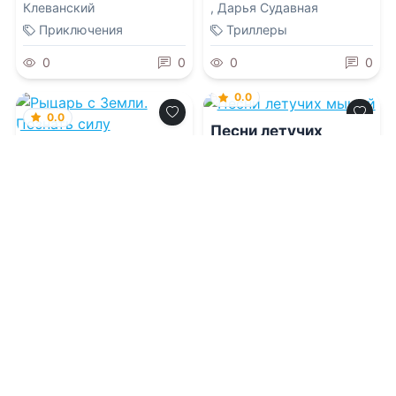
Клеванский
,
Дарья Судавная
Приключения
Триллеры
0
0
0
0
0.0
0.0
Песни летучих
мышей
Рыцарь с Земли.
Познать силу
08.08.2026 -
Эрнест
Клайн
,
Ирина М.
08.08.2026 -
Владимир
Калинина
Поселягин
Фантастика
Приключения
1
0
1
0
0.0
0.0
Дающая для
Пьющего
Мимик легендарного
ранга