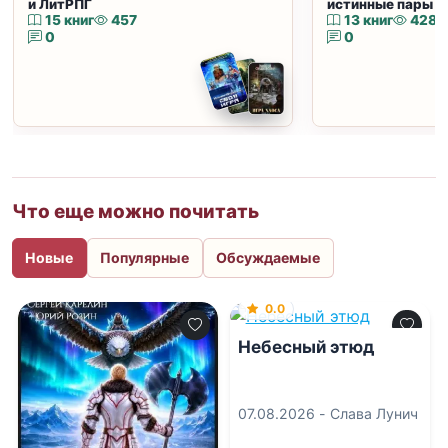
и ЛитРПГ
истинные пары и
15 книг
457
13 книг
428
0
0
Что еще можно почитать
Новые
Популярные
Обсуждаемые
0.0
Небесный этюд
07.08.2026 -
Слава Лунич