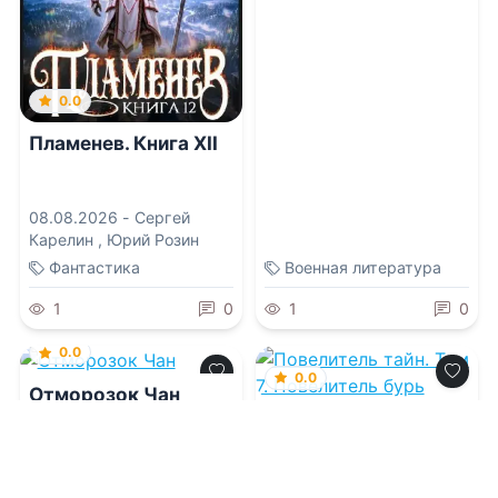
0.0
Пламенев. Книга XII
08.08.2026 -
Сергей
Карелин
,
Юрий Розин
Фантастика
Военная литература
1
0
1
0
0.0
0.0
Отморозок Чан
Повелитель тайн.
Том 7. Повелитель
бурь
07.08.2026 -
Исаак
Вайнберг
07.08.2026 -
Е Юань