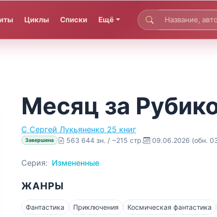
иты
Циклы
Списки
Ещё
Месяц за Рубик
С
Сергей Лукьяненко
25 книг
563 644 зн. / ~215 стр.
09.06.2026
(обн. 0
Завершена
Серия:
Измененные
ЖАНРЫ
Фантастика
Приключения
Космическая фантастика