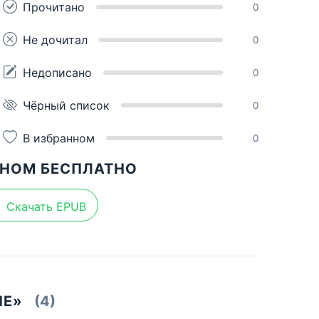
Прочитано
0
Не дочитал
0
Недописано
0
Чёрный список
0
В избранном
0
ОНОМ БЕСПЛАТНО
Скачать EPUB
ЫЕ»
(4)