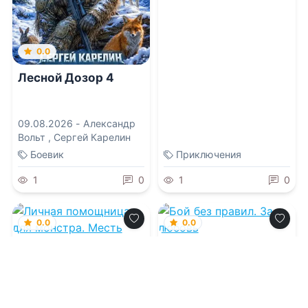
0.0
Лесной Дозор 4
09.08.2026 -
Александр
Вольт
,
Сергей Карелин
Боевик
Приключения
1
0
1
0
0.0
0.0
Личная помощница
Бой без правил. За
для монстра. Месть
любовь
08.08.2026 -
Анна
08.08.2026 -
Анна Гром