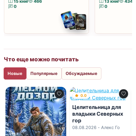
15 книг
466
13 книг
434
0
0
Что еще можно почитать
Новые
Популярные
Обсуждаемые
0.0
Целительница для
владыки Северных
гор
08.08.2026 -
Алекс Го