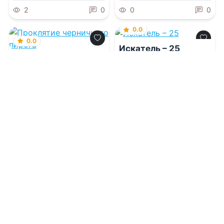
Лисса Мун
,
Ольга
2
0
0
0
Владимировна Которова
0.0
0.0
Искатель – 25
Проклятие
черничного пирога
09.08.2026 -
Сергей
Шиленко
09.08.2026 -
Виола Редж
Фантастика
Приключения
0
0
2
0
0.0
Цветочная лавка
попаданки на улице
Теней