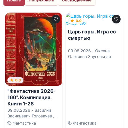
0.0
Царь горы. Игра со
смертью
09.08.2026 -
Оксана
Олеговна Заугольная
0.0
"Фантастика 2026-
160". Компиляция.
Книги 1-28
09.08.2026 -
Василий
Васильевич Головачев
,
Василиса Мельницкая
,
Фантастика
Фантастика
Вахтанг Глурджидзе
,