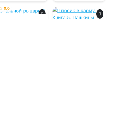
0.0
Стальной рыцарь
0.0
3
Плюсик в карму.
06.08.2026 -
Алексей
Книга 5. Пашкины
будни
Свадковский
06.08.2026 -
Елена
Штефан
Фантастика
Фантастика
2
0
3
0