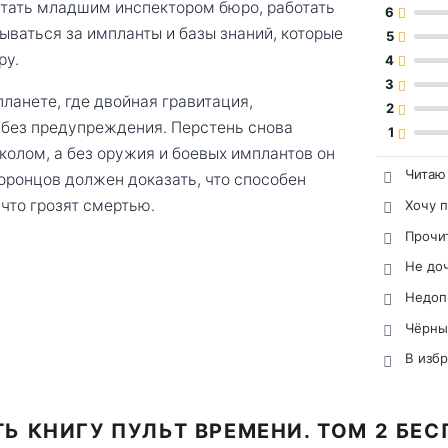
стать младшим инспектором бюро, работать
6
ваться за импланты и базы знаний, которые
5
ру.
4
3
ланете, где двойная гравитация,
2
 без предупреждения. Перстень снова
1
колом, а без оружия и боевых имплантов он
Читаю
оронцов должен доказать, что способен
что грозят смертью.
Хочу 
Прочи
Не до
Недоп
Чёрны
В изб
Ь КНИГУ ПУЛЬТ ВРЕМЕНИ. ТОМ 2 БЕ