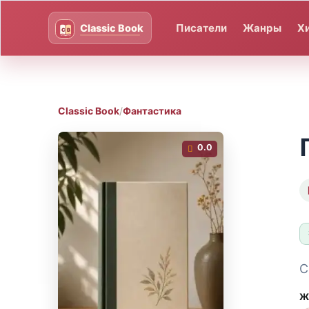
Писатели
Жанры
Х
Classic Book
/
Фантастика
0.0
С
Ж