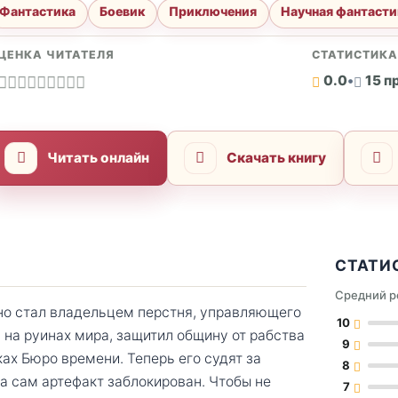
Фантастика
Боевик
Приключения
Научная фантасти
ЦЕНКА ЧИТАТЕЛЯ
СТАТИСТИК
0.0
•
15 п
Читать онлайн
Скачать книгу
СТАТИ
Средний р
но стал владельцем перстня, управляющего
10
 на руинах мира, защитил общину от рабства
9
ках Бюро времени. Теперь его судят за
8
а сам артефакт заблокирован. Чтобы не
7