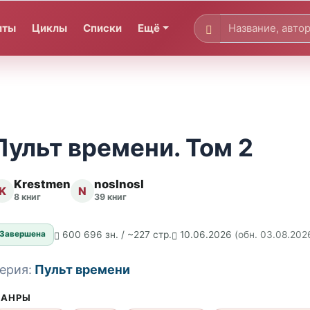
иты
Циклы
Списки
Ещё
Пульт времени. Том 2
Krestmen
noslnosl
K
N
8 книг
39 книг
600 696 зн. / ~227 стр.
10.06.2026
(обн. 03.08.202
Завершена
ерия:
Пульт времени
АНРЫ