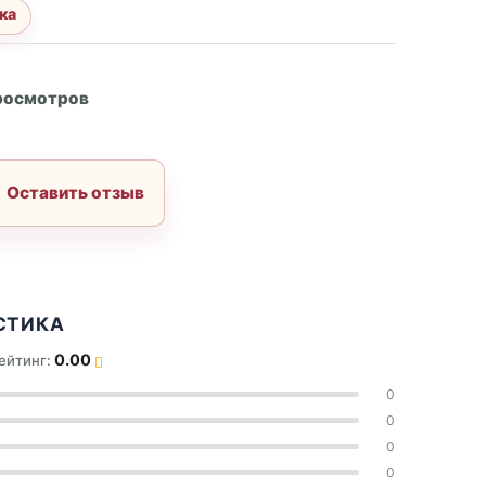
ка
А
росмотров
Оставить отзыв
СТИКА
0.00
ейтинг:
0
0
0
0