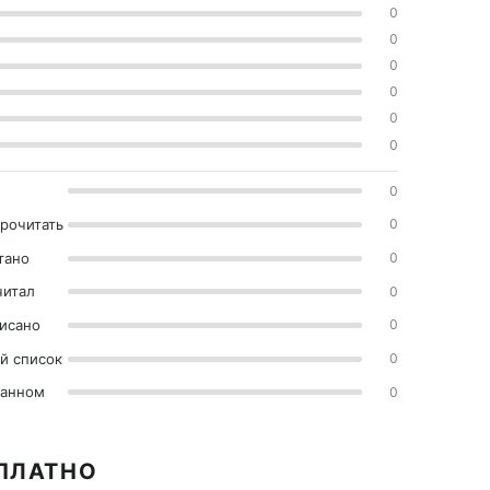
0
0
0
0
0
0
0
прочитать
0
тано
0
читал
0
исано
0
й список
0
ранном
0
СПЛАТНО