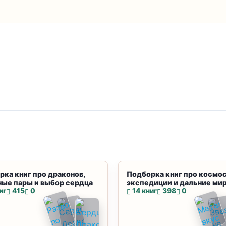
рка книг про драконов,
Подборка книг про космос
ные пары и выбор сердца
экспедиции и дальние ми
иг
415
0
14 книг
398
0