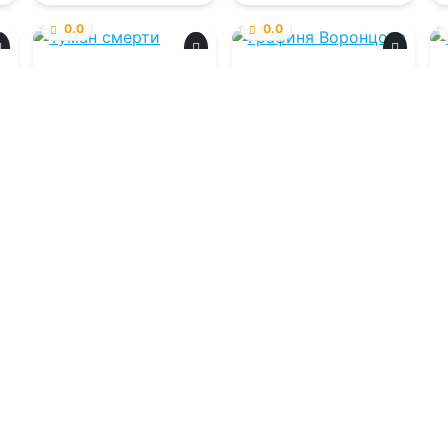
0.0
0.0
Туман смерти
Графиня
Воронцова
06.08.2026 -
Марго
06.08.2026 -
Алексей
Яман
Сергеевич Фирсов
Фантастика
Приключения
0
1
0
2
0
Загрузить еще