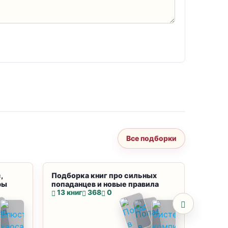
Все подборки
,
Подборка книг про сильных
Подбор
ры
попаданцев и новые правила
магию
13 книг
368
0
10 кн