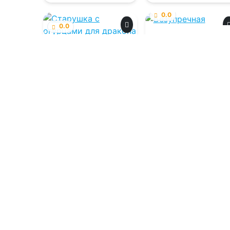
0.0
0.0
Безупречная
Старушка с
огурцами для
дракона
06.08.2026 -
Анастасия Аристова
06.08.2026 -
Карина
Карская
Приключения
Боевик
1
0
2