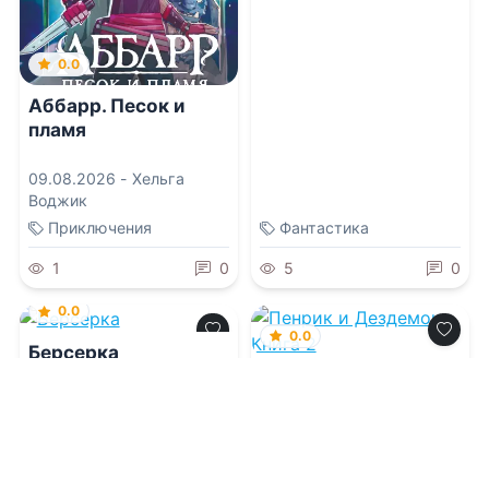
0.0
Аббарр. Песок и
пламя
09.08.2026 -
Хельга
Воджик
Приключения
Фантастика
1
0
5
0
0.0
0.0
Берсерка
Пенрик и
Дездемона. Книга 2
09.08.2026 -
Наталья
Евгеньевна Петренко
09.08.2026 -
Лоис
МакМастер Буджолд
,