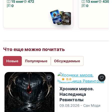
15 книг
472
13 книг
439
0
0
Что еще можно почитать
Новые
Популярные
Обсуждаемые
0.0
Хроники миров.
Наследница
Ревинтолы
09.08.2026 -
Сан Моди