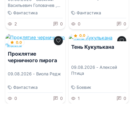
Васильевич Головачев
,
Василиса Мельницкая
,
Фантастика
Фантастика
Вахтанг Глурджидзе
,
Лисса Мун
,
Ольга
2
0
0
0
Владимировна Которова
0.0
0.0
Тень Кукулькана
Проклятие
черничного пирога
09.08.2026 -
Алексей
Птица
09.08.2026 -
Виола Редж
Фантастика
Боевик
0
0
1
0
0.0
0.0
Искатель – 25
Регрессор: Я