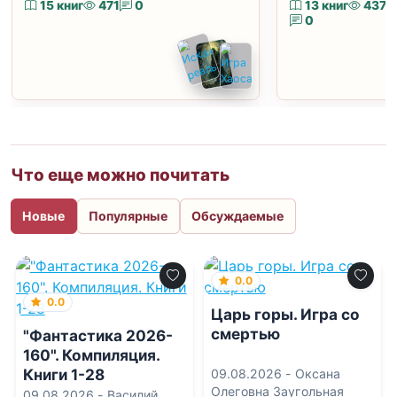
15 книг
471
0
13 книг
437
0
Что еще можно почитать
Новые
Популярные
Обсуждаемые
0.0
0.0
Царь горы. Игра со
смертью
"Фантастика 2026-
160". Компиляция.
Книги 1-28
09.08.2026 -
Оксана
Олеговна Заугольная
09.08.2026 -
Василий