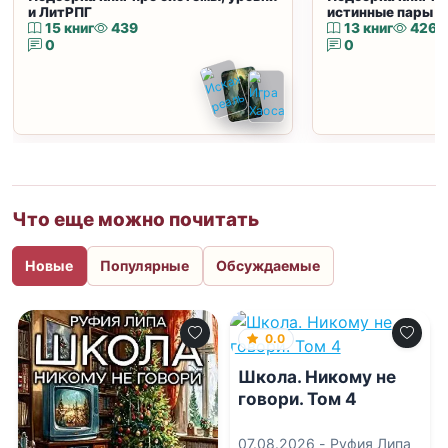
и ЛитРПГ
истинные пары и
15 книг
439
13 книг
426
0
0
Что еще можно почитать
Новые
Популярные
Обсуждаемые
0.0
Школа. Никому не
говори. Том 4
07.08.2026 -
Руфия Липа