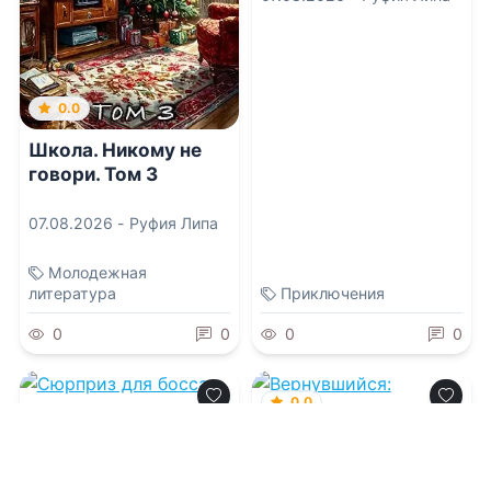
0.0
Школа. Никому не
говори. Том 3
07.08.2026 -
Руфия Липа
Молодежная
литература
Приключения
0
0
0
0
0.0
0.0
Вернувшийся:
Революция. Том IX
Сюрприз для босса,