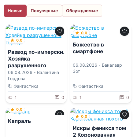
Новые
Популярные
Обсуждаемые
0.0
0.0
Божество в
смартфоне
Развод по-имперски.
Хозяйка
разрушенного
06.08.2026 -
Бакалавр
Зот
города
06.08.2026 -
Валентина
Гордова
Фантастика
Фантастика
1
0
1
0
0.0
0.0
Капралъ
Искры феникса том
2 Коронованная