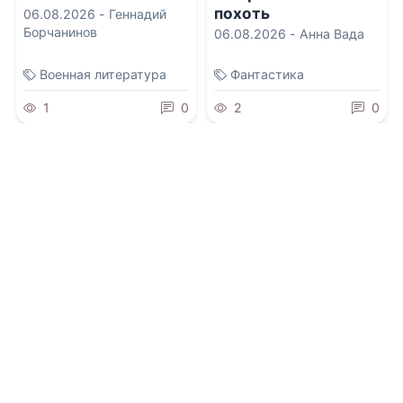
похоть
06.08.2026 -
Геннадий
Борчанинов
06.08.2026 -
Анна Вада
Военная литература
Фантастика
1
0
2
0
0.0
Одержимая душа
06.08.2026 -
Диана
Валеса
,
Лена Фарт
0.0
Я вам не подарок,