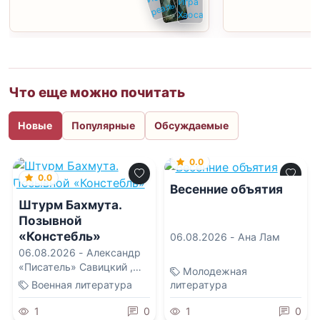
Что еще можно почитать
Новые
Популярные
Обсуждаемые
0.0
0.0
Весенние объятия
Штурм Бахмута.
Позывной
«Констебль»
06.08.2026 -
Ана Лам
06.08.2026 -
Александр
«Писатель» Савицкий
,
Молодежная
Константин «Констебль»
Военная литература
литература
Луговой
1
0
1
0