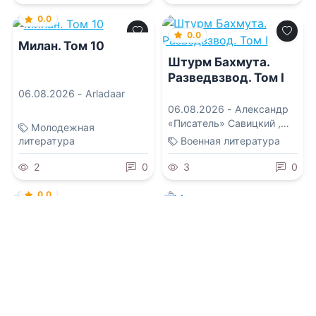
0.0
0.0
Милан. Том 10
Штурм Бахмута.
Разведвзвод. Том I
06.08.2026 -
Arladaar
06.08.2026 -
Александр
«Писатель» Савицкий
,
Молодежная
Константин «Констебль»
литература
Военная литература
Луговой
2
0
3
0
0.0
Золотые нити
0.0
аромата
Маг по прозвищу
Кобра - IV. Писатель
06.08.2026 -
Yasin Anvari
из 8 "В"
05.08.2026 -
Михаил
Востриков