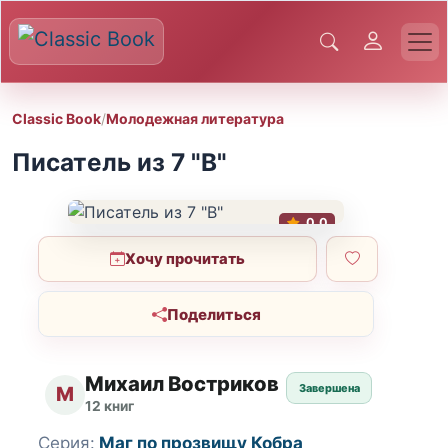
Classic Book
/
Молодежная литература
Писатель из 7 "В"
0.0
Хочу прочитать
Поделиться
Михаил Востриков
Завершена
М
12 книг
Серия:
Маг по прозвищу Кобра