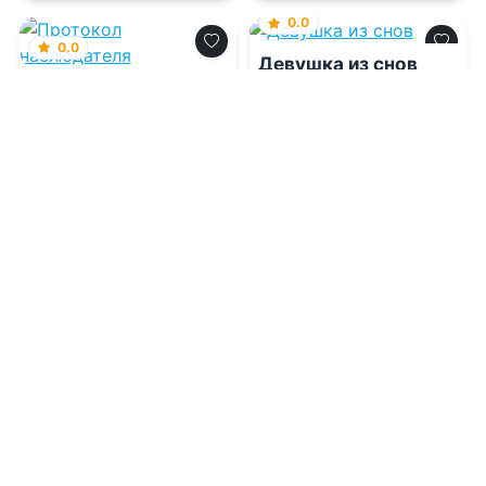
0.0
0.0
Девушка из снов
Протокол
наблюдателя
08.08.2026 -
Натали
Гагарина
08.08.2026 -
Айна
Суррэй
Фантастика
Детективы
1
0
1
0
0.0
0.0
Не по правилам
Наследник $$$
уровня V
08.08.2026 -
Саша Кей
08.08.2026 -
Андрей
Еслер
,
Сириус Дрейк
Молодежная
Проза
литература