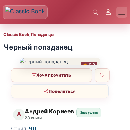
Classic Book
/
Попаданцы
Черный попаданец
0.0
Хочу прочитать
Поделиться
Андрей Корнеев
Завершена
А
23 книги
Серия:
ЧП