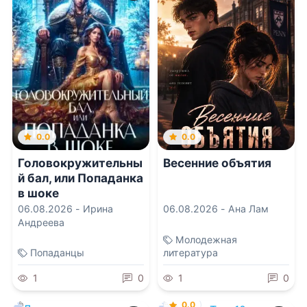
0.0
0.0
Головокружительны
Весенние объятия
й бал, или Попаданка
в шоке
06.08.2026 -
Ирина
06.08.2026 -
Ана Лам
Андреева
Молодежная
Попаданцы
литература
1
0
1
0
0.0