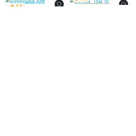
0.0
Милан. Том 10
Дурнушка для
снежного лорда
06.08.2026 -
Arladaar
06.08.2026 -
Люси Фер
Молодежная
Попаданцы
литература
1
0
2
0
0.0
0.0
Только бы зеркало
уцелело
Маг по прозвищу
Кобра - IV. Писатель
из 8 "В"
05.08.2026 -
Анна
Дашевская
05.08.2026 -
Михаил
Востриков
Попаданцы
Приключения