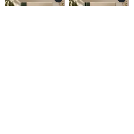
0.0
0.0
Цена твоей
Легенды Великого
покорности.
Новгорода: Не
Иллюзия мести
будите Лихо
08.08.2026 -
Сия Белая
08.08.2026 -
Полина
Петрова
Проза
Приключения
1
0
1
0