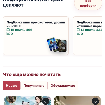
Все
цепляют
подборки
Подборка книг про системы, уровни
Подборка книг пр
и ЛитРПГ
истинные пары и
15 книг
466
13 книг
434
0
0
Что еще можно почитать
Новые
Популярные
Обсуждаемые