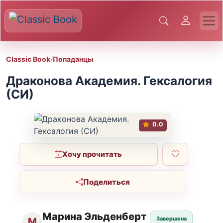
Classic Book
/
Попаданцы
Драконова Академия. Гексалогия
(СИ)
0.0
Хочу прочитать
Поделиться
Марина Эльденберт
Завершена
М