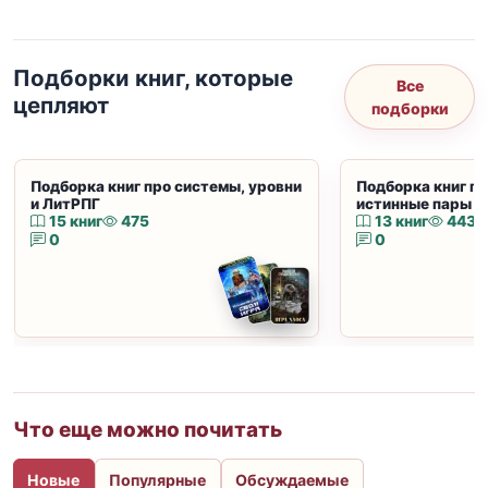
Подборки книг, которые
Все
цепляют
подборки
Подборка книг про системы, уровни
Подборка книг пр
и ЛитРПГ
истинные пары и
15 книг
475
13 книг
443
0
0
Что еще можно почитать
Новые
Популярные
Обсуждаемые