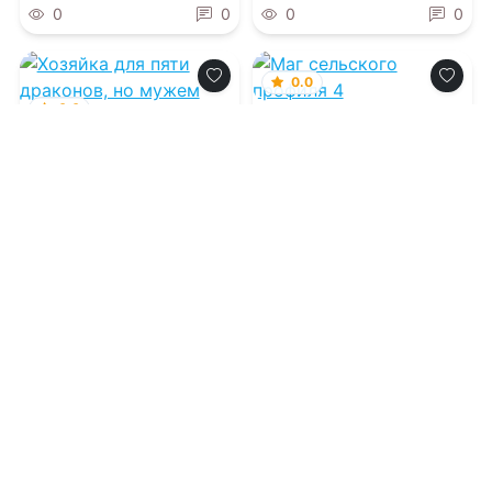
0
0
0
0
0.0
0.0
Маг сельского
профиля 4
Хозяйка для пяти
драконов, но мужем
станет только один
10.08.2026 -
Алексей
Широков
10.08.2026 -
Аннета Керн
Приключения
Приключения
0
0
0
0
0.0
В плохих парней не
влюбляются