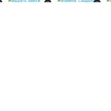
0.0
0.0
Выдать замуж
Измена. Свадьба
ведьму-фею
волка
06.08.2026 -
06.08.2026 -
Алиса
Надежда Соколова
Князева
Фэнтези
Фэнтези
0
1
0
3
0
Загрузить еще