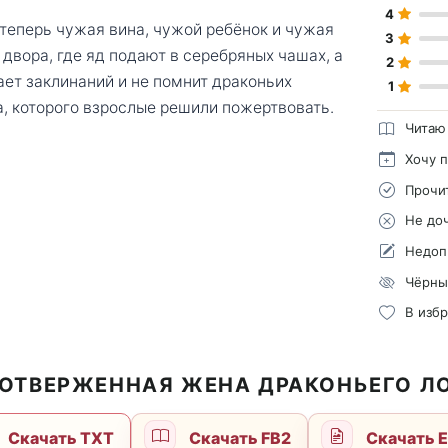
4
теперь чужая вина, чужой ребёнок и чужая
3
двора, где яд подают в серебряных чашах, а
2
ает заклинаний и не помнит драконьих
1
ка, которого взрослые решили пожертвовать.
Читаю
Хочу 
Прочи
Не до
Недоп
Чёрны
В изб
 ОТВЕРЖЕННАЯ ЖЕНА ДРАКОНЬЕГО Л
Скачать TXT
Скачать FB2
Скачать 