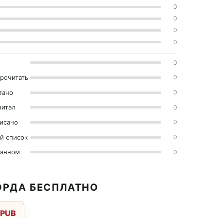
0
0
0
0
0
прочитать
0
тано
0
читал
0
исано
0
й список
0
ранном
0
ОРДА БЕСПЛАТНО
EPUB