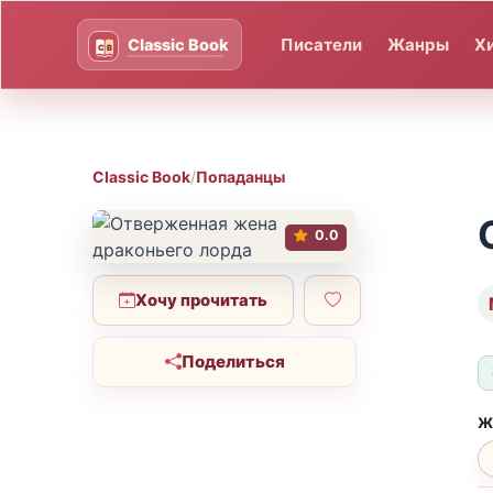
Писатели
Жанры
Х
Classic Book
/
Попаданцы
0.0
Хочу прочитать
Поделиться
Ж