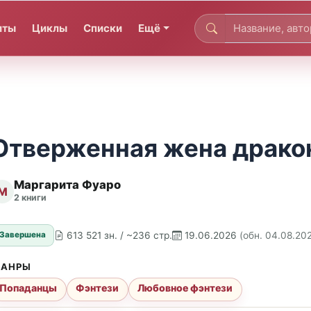
иты
Циклы
Списки
Ещё
Отверженная жена драко
Маргарита Фуаро
М
2 книги
613 521 зн. / ~236 стр.
19.06.2026
(обн. 04.08.20
Завершена
АНРЫ
Попаданцы
Фэнтези
Любовное фэнтези