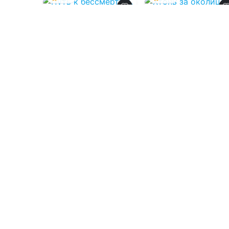
Путь к
Хтонь за
бессмертию.
околицей
06.08.2026 -
06.08.2026 -
Shin_Stark
Аметисса Грэсс
,
Анастасия Черткова
,
Дарья Соловей
,
Екатерина Доу
,
Иван
Фантастика
Проза
Саввич Никитин
1
0
1