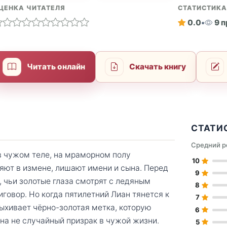
ЦЕНКА ЧИТАТЕЛЯ
СТАТИСТИК
0.0
•
9 
Читать онлайн
Скачать книгу
СТАТИ
Средний р
в чужом теле, на мраморном полу
10
няют в измене, лишают имени и сына. Перед
9
, чьи золотые глаза смотрят с ледяным
8
овор. Но когда пятилетний Лиан тянется к
7
пыхивает чёрно-золотая метка, которую
6
на не случайный призрак в чужой жизни.
5