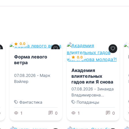
0.0
Форма левого
0.0
ветра
Академия
07.08.2026 -
Марк
влиятельных
гадов или Я снова
Вэйлер
молода?!
07.08.2026 -
Зинаида
Владимировна
Гаврик
Фантастика
Попаданцы
0
1
0
1
0