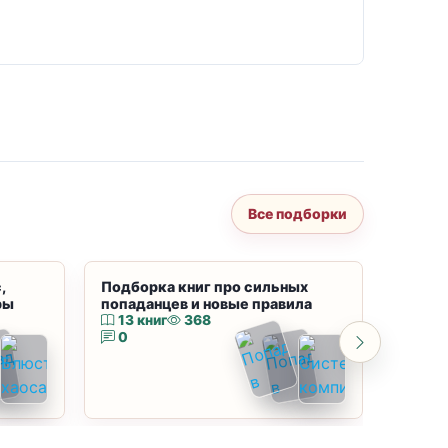
Все подборки
,
Подборка книг про сильных
Подбор
ры
попаданцев и новые правила
магию
13 книг
368
10 к
0
0