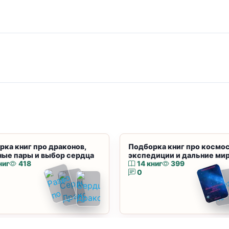
рка книг про драконов,
Подборка книг про космос
ные пары и выбор сердца
экспедиции и дальние ми
ниг
418
14 книг
399
0