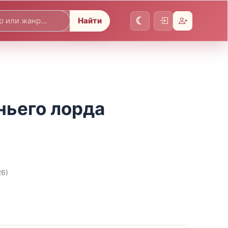
Найти
ньего лорда
26)