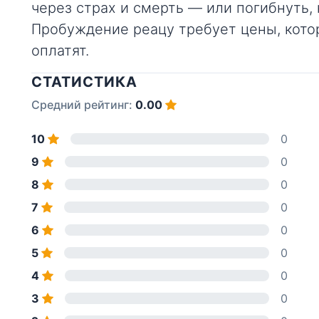
через страх и смерть — или погибнуть, 
Пробуждение реацу требует цены, кото
оплатят.
СТАТИСТИКА
Средний рейтинг:
0.00
10
0
9
0
8
0
7
0
6
0
5
0
4
0
3
0