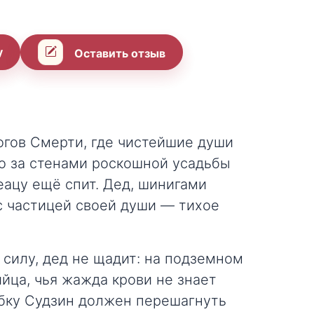
у
Оставить отзыв
огов Смерти, где чистейшие души
о за стенами роскошной усадьбы
еацу ещё спит. Дед, шинигами
 с частицей своей души — тихое
 силу, дед не щадит: на подземном
йца, чья жажда крови не знает
ибку Судзин должен перешагнуть