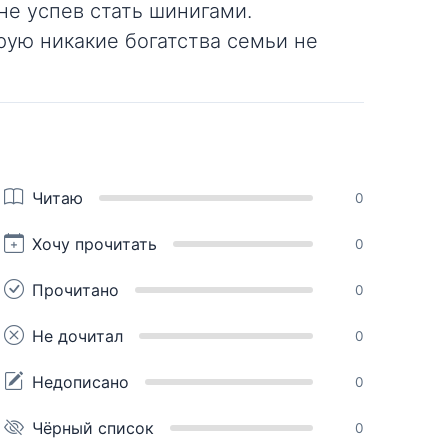
не успев стать шинигами.
рую никакие богатства семьи не
Читаю
0
Хочу прочитать
0
Прочитано
0
Не дочитал
0
Недописано
0
Чёрный список
0