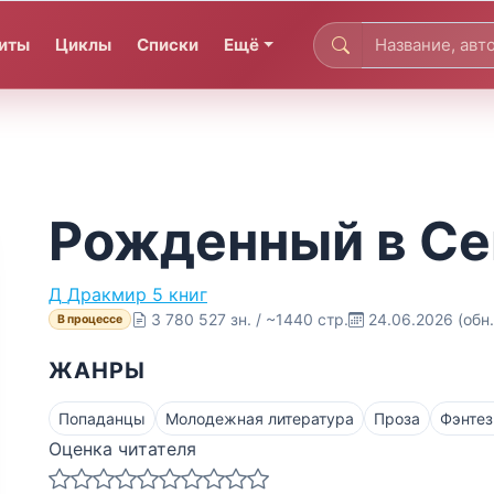
иты
Циклы
Списки
Ещё
Рожденный в Се
Д
Дракмир
5 книг
3 780 527 зн. / ~1440 стр.
24.06.2026
(обн
В процессе
ЖАНРЫ
Попаданцы
Молодежная литература
Проза
Фэнтез
Оценка читателя