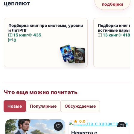
цепляют
подборки
Подборка книг про системы, уровни
Подборка книг пр
и ЛитРПГ
истинные пары и
15 книг
435
13 книг
418
0
Что еще можно почитать
Новые
Популярные
Обсуждаемые
0.0
Невеста с