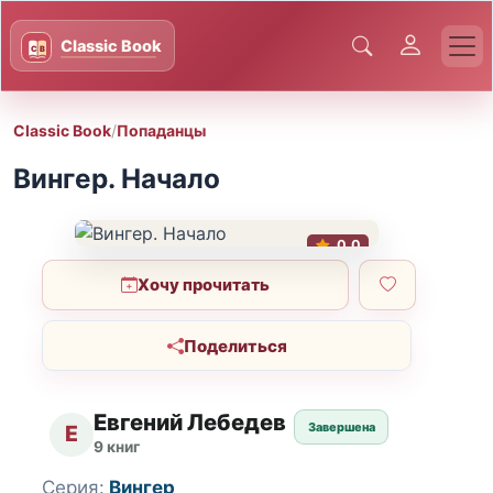
Classic Book
/
Попаданцы
Вингер. Начало
0.0
Хочу прочитать
Поделиться
Евгений Лебедев
Завершена
Е
9 книг
Серия:
Вингер