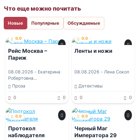
Что еще можно почитать
Новые
Популярные
Обсуждаемые
0.0
0.0
Рейс Москва –
Ленты и ножи
Париж
08.08.2026 -
Екатерина
08.08.2026 -
Лена Сокол
Робертовна
Рождественская
Проза
Детективы
0
0
0
0
0.0
0.0
Протокол
Черный Маг
наблюдателя
Императора 29