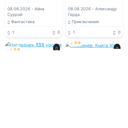
08.08.2026 -
Айна
08.08.2026 -
Александр
Суррэй
Герда
Фантастика
Приключения
1
0
1
0
0.0
0.0
Пламенев. Книга XII
Наследник $$$
уровня V
08.08.2026 -
Сергей
Карелин
,
Юрий Розин
08.08.2026 -
Андрей
Еслер
,
Сириус Дрейк
Проза
Фантастика
1
0
2
0
0.0
0.0
Небесный этюд