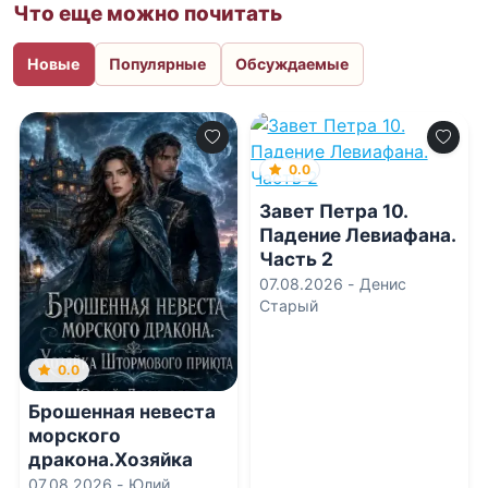
Что еще можно почитать
Новые
Популярные
Обсуждаемые
0.0
Завет Петра 10.
Падение Левиафана.
Часть 2
07.08.2026 -
Денис
Старый
0.0
Брошенная невеста
морского
дракона.Хозяйка
Штормового приюта
07.08.2026 -
Юлий