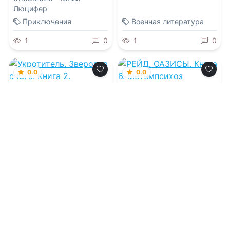
Люцифер
Приключения
Военная литература
1
0
1
0
0.0
0.0
Укротитель.
РЕЙД. ОАЗИСЫ.
Зверолов с Юга.
Книга 6.
Книга 2.
Метемпсихоз
07.08.2026 -
Николай
07.08.2026 -
Борис
Скиба
Конофальский
Приключения
Фантастика
1
0
1
0
0.0