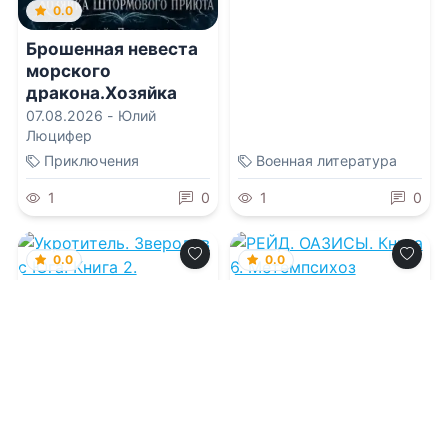
0.0
Брошенная невеста
морского
дракона.Хозяйка
Штормового приюта
07.08.2026 -
Юлий
Люцифер
Приключения
Военная литература
1
0
1
0
0.0
0.0
Укротитель.
РЕЙД. ОАЗИСЫ.
Зверолов с Юга.
Книга 6.
Книга 2.
Метемпсихоз
07.08.2026 -
Николай
07.08.2026 -
Борис
Скиба
Конофальский
Приключения
Фантастика
1
0
1
0