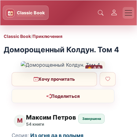
Classic Book
/
Приключения
Доморощенный Колдун. Том 4
0.0
Хочу прочитать
Поделиться
Максим Петров
Завершена
М
54 книги
Серия:
Из огня да в полымя