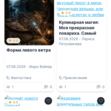
0.0
Кулинарная магия:
Моя прекрасная
повариха. Самый
вкусный пирог в
07.08.2026 -
Лариса
0.0
мире. Черничная
Петровичева
ведьма, или Все о
Форма левого ветра
десертах и любви
07.08.2026 -
Марк Вэйлер
Фантастика
Приключения
1
0
1
0
0.0
0.0