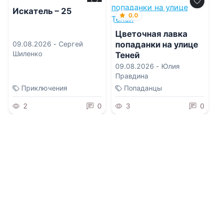
Искатель – 25
0.0
Цветочная лавка
попаданки на улице
09.08.2026 -
Сергей
Шиленко
Теней
09.08.2026 -
Юлия
Правдина
Приключения
Попаданцы
2
0
3
0
0.0
0.0
Принцесса.
Бывшая жена
Наследник
короля драконов
Неблагого Двора
09.08.2026 -
Анастасия
09.08.2026 -
Ольга
Феникс
Иконникова
Фэнтези
Проза