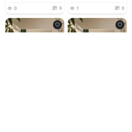
0
0
1
0
0.0
0.0
Лорд Системы
Скромница для
боевого мага
08.08.2026 -
Саша
08.08.2026 -
Анастасия
Токсик
Юрьевна Королева
Приключения
Приключения