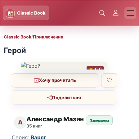
Classic Book
/
Приключения
Герой
0.0
Хочу прочитать
Поделиться
Александр Мазин
Завершена
А
35 книг
Серия:
Варяг