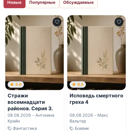
Новые
Популярные
Обсуждаемые
0.0
0.0
Стражи
Исповедь смертного
восемнадцати
греха 4
районов. Серия 3.
Байронический тип
08.08.2026 -
Антонина
08.08.2026 -
Макс
Крейн
Вальтер
Фантастика
Боевик