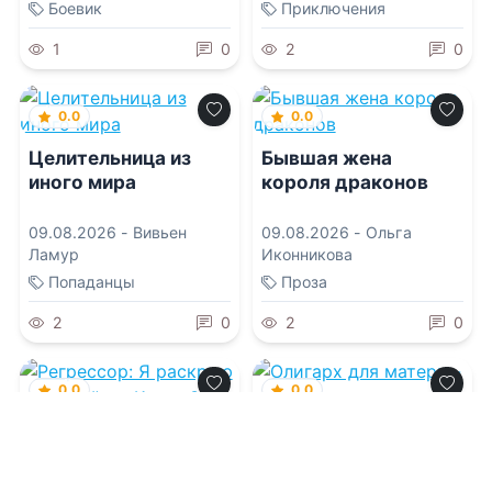
Боевик
Приключения
1
0
2
0
0.0
0.0
Целительница из
Бывшая жена
иного мира
короля драконов
09.08.2026 -
Вивьен
09.08.2026 -
Ольга
Ламур
Иконникова
Попаданцы
Проза
2
0
2
0
0.0
0.0
Регрессор: Я
Олигарх для матери
раскрою ваши
- одиночки
тайны. Книга 3