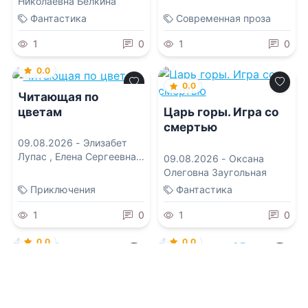
Николаевна Белкина
Фантастика
Современная проза
1
0
1
0
0.0
0.0
Читающая по
цветам
Царь горы. Игра со
смертью
09.08.2026 -
Элизабет
Лупас
,
Елена Сергеевна
09.08.2026 -
Оксана
Татищева
Олеговна Заугольная
Приключения
Фантастика
1
0
1
0
0.0
0.0
Тень Кукулькана
Искатель – 25