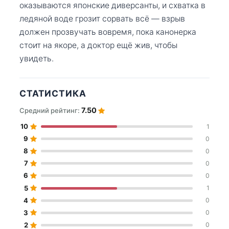
оказываются японские диверсанты, и схватка в
ледяной воде грозит сорвать всё — взрыв
должен прозвучать вовремя, пока канонерка
стоит на якоре, а доктор ещё жив, чтобы
увидеть.
СТАТИСТИКА
7.50
Средний рейтинг:
10
1
9
0
8
0
7
0
6
0
5
1
4
0
3
0
2
0