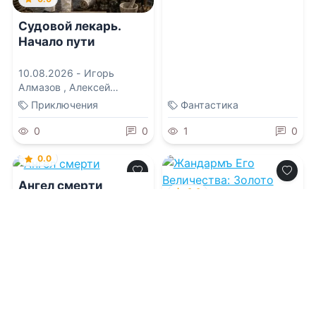
Судовой лекарь.
Начало пути
10.08.2026 -
Игорь
Алмазов
,
Алексей
Аржанов
Приключения
Фантастика
0
0
1
0
0.0
Ангел смерти
0.0
Жандармъ Его
Величества: Золото
10.08.2026 -
Vladlen
Империи
10.08.2026 -
Виктор
Глебов
Детективы
Приключения