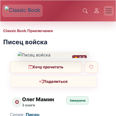
Classic Book
/
Приключения
Писец войска
0.0
Хочу прочитать
Поделиться
Олег Мамин
Завершена
О
3 книги
Серия:
Писец