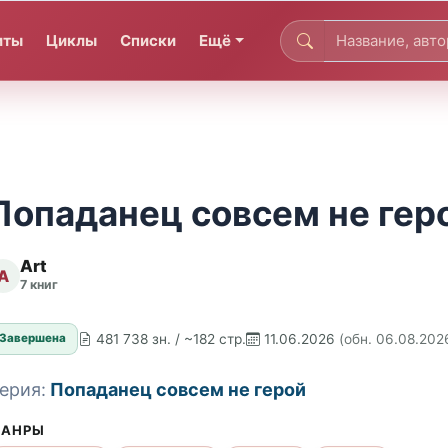
иты
Циклы
Списки
Ещё
Попаданец совсем не геро
Art
A
7 книг
481 738 зн. / ~182 стр.
11.06.2026
(обн. 06.08.202
Завершена
ерия:
Попаданец совсем не герой
АНРЫ