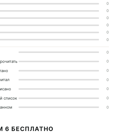
0
0
0
0
0
0
0
прочитать
0
тано
0
читал
0
исано
0
й список
0
ранном
0
М 6 БЕСПЛАТНО