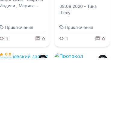
Индиви
,
Марина
08.08.2026 -
Тина
Эльденберт
Шеху
Приключения
Приключения
1
0
1
0
0.0
0.0
Королевский
запрет
Протокол
наблюдателя
08.08.2026 -
Анна
Ангерли
08.08.2026 -
Айна
Суррэй
Приключения
Фантастика
2
0
1
0