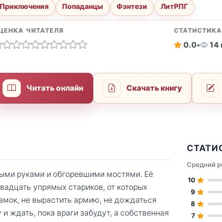
Приключения
Попаданцы
Фэнтези
ЛитРПГ
ЦЕНКА ЧИТАТЕЛЯ
СТАТИСТИК
0.0
•
14
Читать онлайн
Скачать книгу
СТАТИ
Средний р
тыми руками и обгоревшими мостями. Её
10
двадцать упрямых стариков, от которых
9
замок, не вырастить армию, не дождаться
8
и ждать, пока враги забудут, а собственная
7