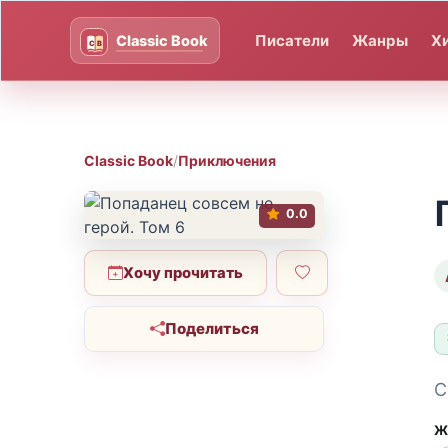
Писатели
Жанры
Х
Classic Book
/
Приключения
0.0
Хочу прочитать
Поделиться
С
Ж