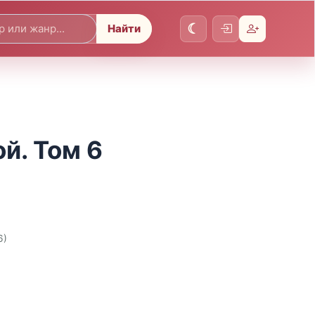
Найти
й. Том 6
6)