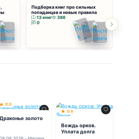
,
Подборка книг про сильных
Подбор
ры
попаданцев и новые правила
магию
13 книг
386
10 к
0
0
0.0
0.0
Драконье золото
Вождь орков.
Уплата долга
08.08.2026 -
Марина