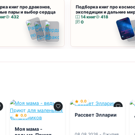
рка книг про драконов,
Подборка книг про космос
ные пары и выбор сердца
экспедиции и дальние ми
ниг
432
14 книг
418
0
0.0
Рассвет Элларии
0.0
Моя мама -
08.08.2026 -
Джулия
ведьма. Приют