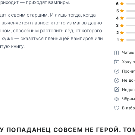
 приходит — приходят вампиры.
6
5
щат к своим старшим. И лишь тогда, когда
4
 выясняется главное: кто-то из магов давно
3
лючом, способным растопить лёд, от которого
2
то хуже — оказаться пленницей вампиров или
1
ытую книгу.
Читаю
Хочу 
Прочи
Не до
Недоп
Чёрны
В изб
У ПОПАДАНЕЦ СОВСЕМ НЕ ГЕРОЙ. ТО