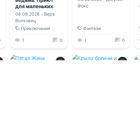
для маленьких
Фокс
волшебников
08.08.2026 -
Вера
Волховец
Приключения
Фэнтези
0
1
0
1
0
0.0
0.0
Пятая Жена
Сурового Князя
Крыло богини и
мягкое перышко
для нее
08.08.2026 -
Маргарита Фуаро
08.08.2026 -
Тата
Шах
Попаданцы
Попаданцы
0
1
0
1
0