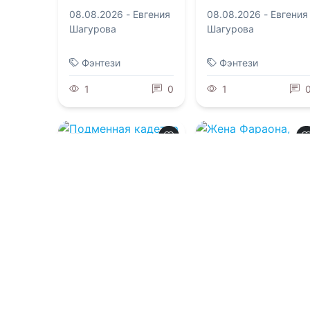
08.08.2026 -
Евгения
08.08.2026 -
Евгения
Шагурова
Шагурова
Фэнтези
Фэнтези
1
0
1
0.0
0.0
Подменная
кадетка ледяного
Жена Фараона,
командора
которую должны
казнить
08.08.2026 -
Николетта Фэй
08.08.2026 -
Маргарита Фуаро
Военная
литература
Попаданцы
1
0
2