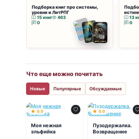
Подборка книг про системы,
Подбо
уровни и ЛитРПГ
истин
15 книг
463
13 к
0
0
Что еще можно почитать
Новые
Популярные
Обсуждаемые
0.0
0.0
Моя нежная
Пузодержалка.
эльфийка
Возвращение