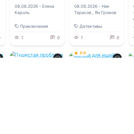
08.08.2026 -
Елена
08.08.2026 -
Ник
Кароль
Тарасов
,
Ян Громов
Приключения
Детективы
0
1
0
1
0
0.0
0.0
Заноза для
ищейки
Пушистая
проблема для
дракона
08.08.2026 -
Анастасия Юрьевна
08.08.2026 -
Лена
Королева
Хейди