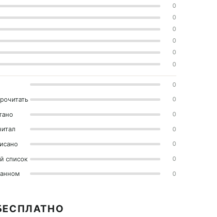
0
0
0
0
0
0
0
прочитать
0
тано
0
читал
0
исано
0
й список
0
ранном
0
 БЕСПЛАТНО