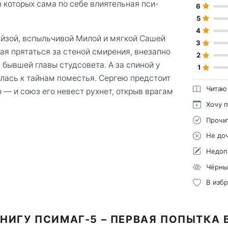
 которых сама по себе влиятельная пси-
6
5
4
йзой, вспыльчивой Милой и мягкой Сашей
3
ая прятаться за стеной смирения, внезапно
2
 бывшей главы студсовета. А за спиной у
1
улась к тайнам поместья. Сергею предстоит
Читаю
 — и союз его невест рухнет, открыв врагам
Хочу 
Прочи
Не до
Недоп
Чёрны
В изб
НИГУ ПСИМАГ-5 – ПЕРВАЯ ПОПЫТКА