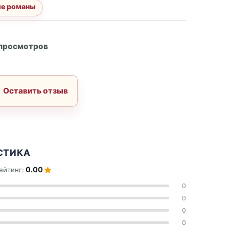
е романы
А
 просмотров
Оставить отзыв
СТИКА
0.00
ейтинг:
0
0
0
0