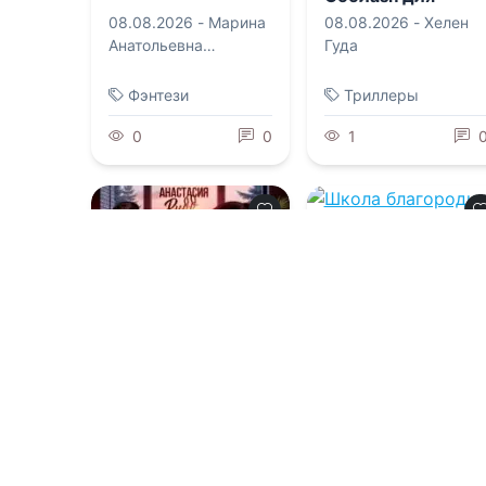
двоих
08.08.2026 -
Марина
08.08.2026 -
Хелен
Анатольевна
Гуда
Андреева
Фэнтези
Триллеры
0
0
1
0.0
Школа
благородных
девиц Терезии
Ольденбургской
08.08.2026 -
Елизавета
Владимировна
Соболянская
0.0