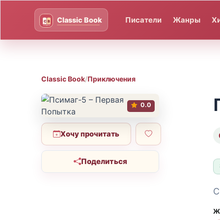
Писатели
Жанры
Х
Classic Book
/
Приключения
0.0
Хочу прочитать
Поделиться
С
Ж