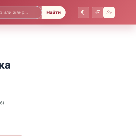
Найти
ка
26)