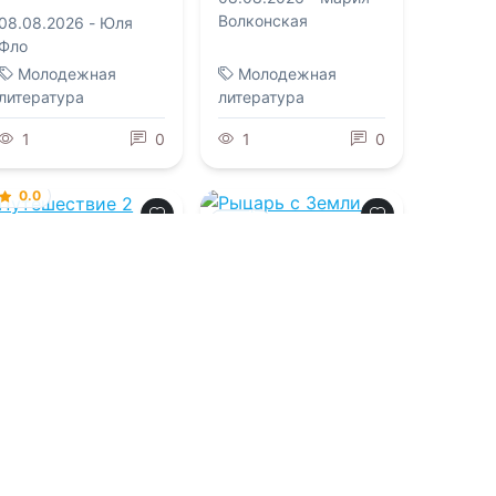
Волконская
08.08.2026 -
Юля
Фло
Молодежная
Молодежная
литература
литература
1
0
1
0
0.0
0.0
Путешествие 2
Рыцарь с Земли.
Познать силу
08.08.2026 -
Кирилл
Клеванский
08.08.2026 -
Владимир Поселягин