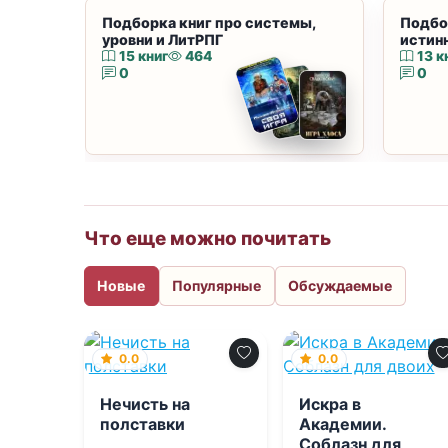
Подборка книг про системы,
Подбо
уровни и ЛитРПГ
истин
15 книг
464
13 к
0
0
Что еще можно почитать
Новые
Популярные
Обсуждаемые
0.0
0.0
Нечисть на
Искра в
полставки
Академии.
Соблазн для