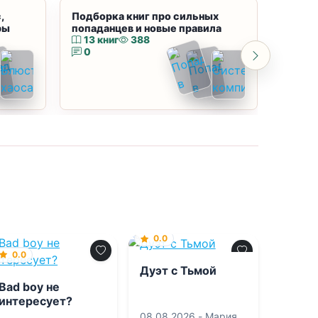
,
Подборка книг про сильных
Подбор
ры
попаданцев и новые правила
магию
13 книг
388
10 к
0
0
0.0
0.0
Дуэт с Тьмой
Bad boy не
интересует?
08.08.2026 -
Мария