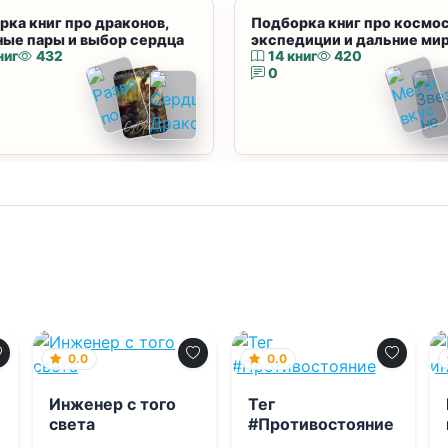
рка книг про драконов,
Подборка книг про космос
ные пары и выбор сердца
экспедиции и дальние ми
ниг
432
14 книг
420
0
0.0
0.0
Инженер с того
Тег
света
#Противостояние