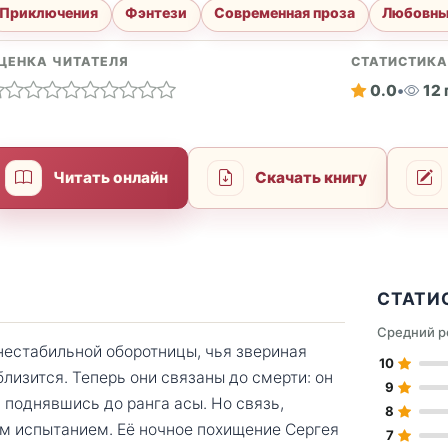
Приключения
Фэнтези
Современная проза
Любовны
ЦЕНКА ЧИТАТЕЛЯ
СТАТИСТИК
0.0
•
12
Читать онлайн
Скачать книгу
СТАТИ
Средний р
нестабильной оборотницы, чья звериная
10
лизится. Теперь они связаны до смерти: он
9
, поднявшись до ранга асы. Но связь,
8
ым испытанием. Её ночное похищение Сергея
7