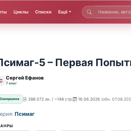
иты
Циклы
Списки
Ещё
Псимаг-5 – Первая Попыт
Сергей Ефанов
С
7 книг
388 072 зн. / ~148 стр.
16.06.2026
(обн. 07.08.20
Завершена
ерия:
Псимаг
АНРЫ