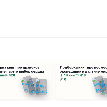
рка книг про драконов,
Подборка книг про космос
ные пары и выбор сердца
экспедиции и дальние ми
ниг
428
14 книг
418
0