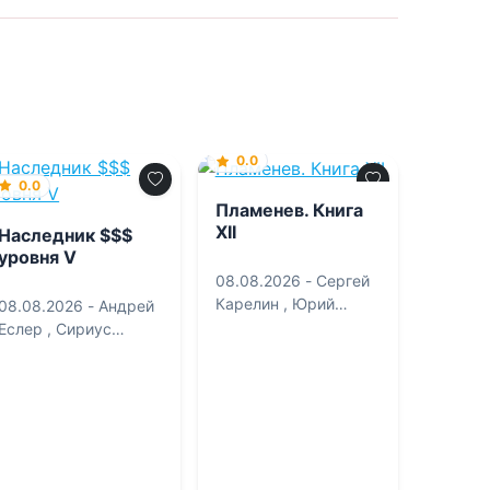
0.0
0.0
Пламенев. Книга
XII
Наследник $$$
уровня V
08.08.2026 -
Сергей
Карелин
,
Юрий
08.08.2026 -
Андрей
Розин
Еслер
,
Сириус
Дрейк