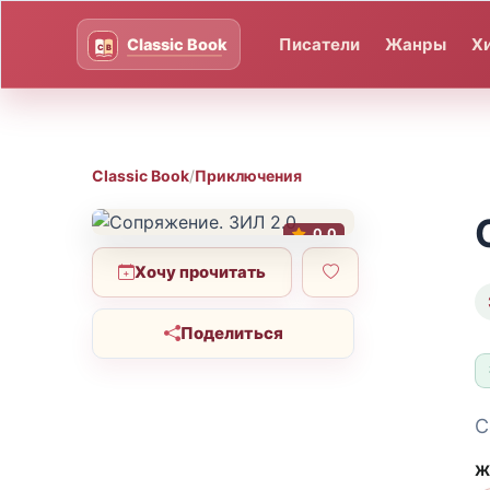
Писатели
Жанры
Х
Classic Book
/
Приключения
0.0
Хочу прочитать
Поделиться
С
Ж