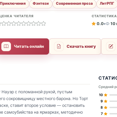
Приключения
Фэнтези
Современная проза
ЛитРПГ
ЦЕНКА ЧИТАТЕЛЯ
СТАТИСТИК
0.0
•
10
Читать онлайн
Скачать книгу
СТАТИ
Средний р
т Науэр с поломанной рукой, пустым
10
его сокровищницу местного барона. Но Торт
9
ске, ставит второе условие — остановить
8
ые самоубийства на ярмарках, методично
7