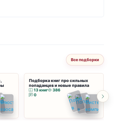
Все подборки
,
Подборка книг про сильных
Подбор
ры
попаданцев и новые правила
магию
13 книг
386
10 к
0
0