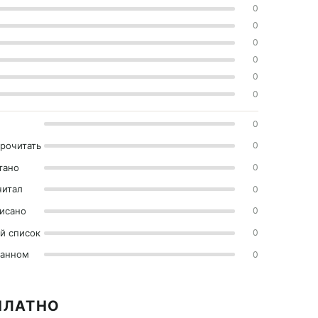
0
0
0
0
0
0
0
прочитать
0
тано
0
читал
0
исано
0
й список
0
ранном
0
ПЛАТНО