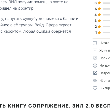
лем ЗИЛ получит помощь в охоте на
6
пришёл на фронтир.
5
4
у, напугать суккубу до прыжка с башни и
3
ойное с её трупом. Войд-Сфера скроет
2
а с хаоситом: любая ошибка обернётся
1
Читаю
Хочу 
Прочи
Не до
Недоп
Чёрны
В изб
ТЬ КНИГУ СОПРЯЖЕНИЕ. ЗИЛ 2.0 БЕС