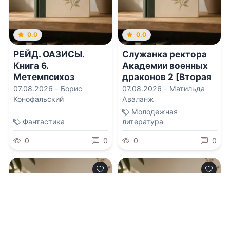
0.0
0.0
РЕЙД. ОАЗИСЫ.
Служанка ректора
Книга 6.
Академии военных
Метемпсихоз
драконов 2 [Вторая
книга]
07.08.2026 -
Борис
07.08.2026 -
Матильда
Конофальский
Аваланж
Молодежная
Фантастика
литература
0
0
0
0