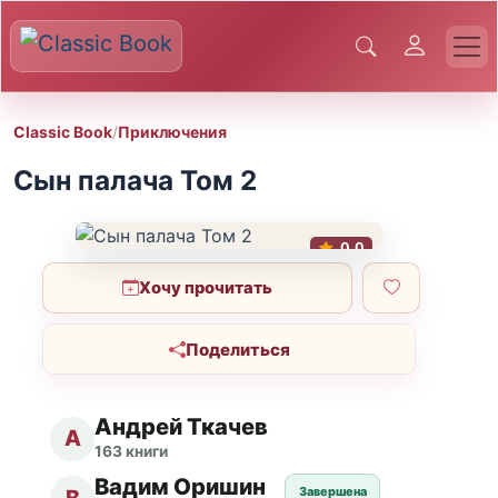
Classic Book
/
Приключения
Сын палача Том 2
0.0
Хочу прочитать
Поделиться
Андрей Ткачев
А
163 книги
Вадим Оришин
Завершена
В