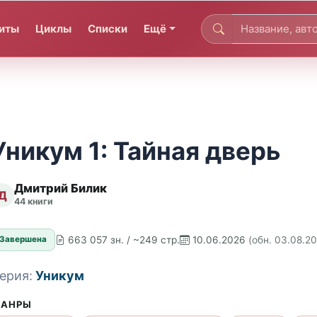
иты
Циклы
Списки
Ещё
Уникум 1: Тайная дверь
Дмитрий Билик
Д
44 книги
663 057 зн. / ~249 стр.
10.06.2026
(обн. 03.08.2
Завершена
ерия:
Уникум
АНРЫ