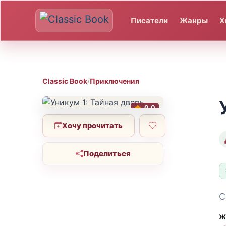
Писатели
Жанры
Х
Classic Book
/
Приключения
0.0
Хочу прочитать
Поделиться
С
Ж