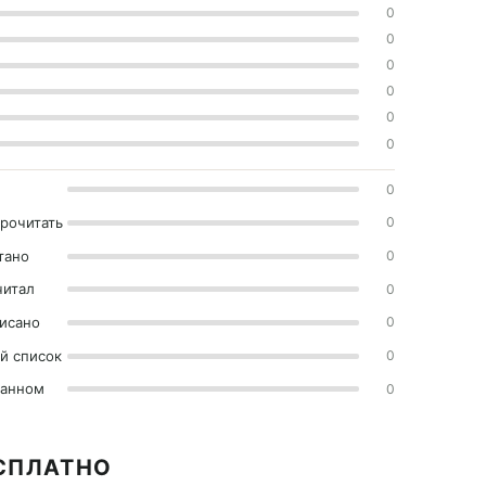
0
0
0
0
0
0
0
прочитать
0
тано
0
читал
0
исано
0
й список
0
ранном
0
ЕСПЛАТНО