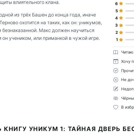
щиты влиятельного клана.
6
5
дной из трёх Башен до конца года, иначе
4
Терново охотится на таких, как он: уникумов,
3
ся безнаказанной. Макс должен научиться
2
и он учеником, или приманкой в чужой игре.
1
Читаю
Хочу 
Прочи
Не до
Недоп
Чёрны
В изб
 КНИГУ УНИКУМ 1: ТАЙНАЯ ДВЕРЬ Б