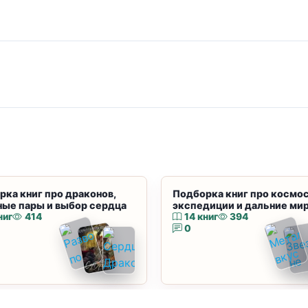
рка книг про драконов,
Подборка книг про космос
ные пары и выбор сердца
экспедиции и дальние ми
ниг
414
14 книг
394
0