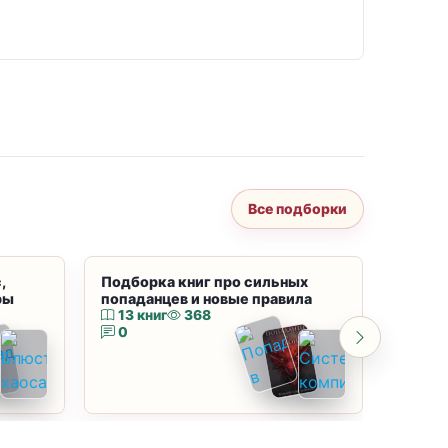
Все подборки
,
Подборка книг про сильных
Подбор
ры
попаданцев и новые правила
магию
13 книг
368
10 к
0
0