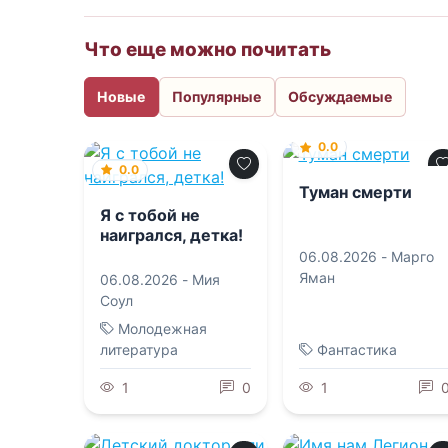
Что еще можно почитать
Новые
Популярные
Обсуждаемые
0.0
0.0
Туман смерти
Я с тобой не
наигрался, детка!
06.08.2026 -
Марго
Яман
06.08.2026 -
Мия
Соул
Молодежная
литература
Фантастика
1
0
1