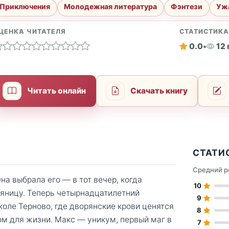
Приключения
Молодежная литература
Фэнтези
Уж
ЦЕНКА ЧИТАТЕЛЯ
СТАТИСТИК
0.0
•
12
Читать онлайн
Скачать книгу
СТАТИ
Средний р
а выбрала его — в тот вечер, когда
10
яницу. Теперь четырнадцатилетний
9
оле Терново, где дворянские крови ценятся
8
ом для жизни. Макс — уникум, первый маг в
7