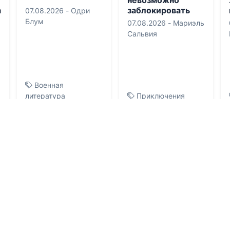
а
заблокировать
07.08.2026 -
Одри
Блум
07.08.2026 -
Мариэль
Сальвия
Военная
литература
Приключения
0
2
0
1
0
0.0
0.0
Подмена
Путь к
бессмертию.
06.08.2026 -
Бекки
06.08.2026 -
Чейз
Shin_Stark
Военная