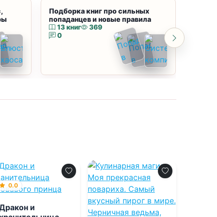
,
Подборка книг про сильных
Подбор
ры
попаданцев и новые правила
магию
13 книг
369
10 к
0
0
0.0
Дракон и
хранительница