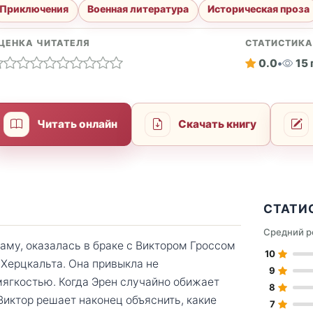
Приключения
Военная литература
Историческая проза
ЦЕНКА ЧИТАТЕЛЯ
СТАТИСТИК
0.0
•
15
Читать онлайн
Скачать книгу
СТАТИ
Средний р
му, оказалась в браке с Виктором Гроссом
10
Херцкальта. Она привыкла не
9
мягкостью. Когда Эрен случайно обижает
8
Виктор решает наконец объяснить, какие
7