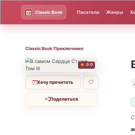
Писатели
Жанры
Х
Classic Book
/
Приключения
0.0
Хочу прочитать
Поделиться
С
Ж