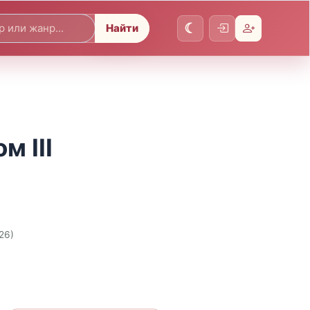
Найти
м III
26)