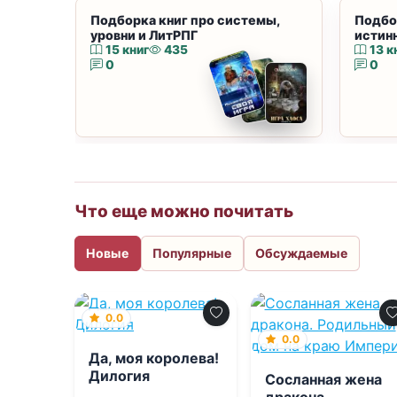
Подборка книг про системы,
Подбо
уровни и ЛитРПГ
истин
15 книг
435
13 к
0
0
Что еще можно почитать
Новые
Популярные
Обсуждаемые
0.0
0.0
Да, моя королева!
Дилогия
Сосланная жена
дракона.