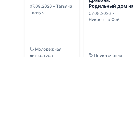
Родильный дом н
07.08.2026 -
Татьяна
краю Империи
Ткачук
07.08.2026 -
Николетта Фэй
Молодежная
литература
Приключения
1
0
1
0.0
0.0
Мастер Трав XI
Негодяй Билли
07.08.2026 -
Ваня
06.08.2026 -
Эдгар
Мордорский
Райс Берроуз
,
Эва
Карловна Бродерсен