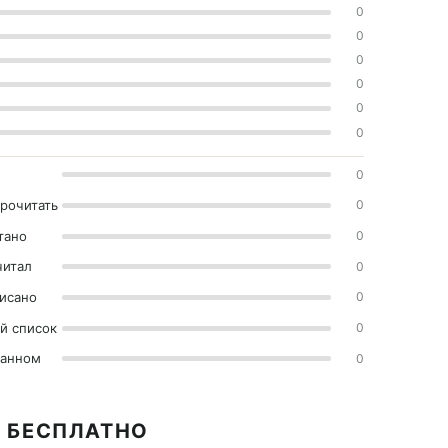
0
0
0
0
0
0
0
прочитать
0
тано
0
читал
0
исано
0
й список
0
ранном
0
I БЕСПЛАТНО