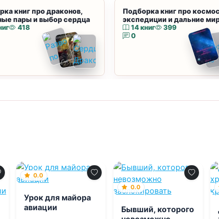
рка книг про драконов,
Подборка книг про космос
ные пары и выбор сердца
экспедиции и дальние ми
ниг
418
14 книг
399
0
0.0
0.0
Урок для майора
авиации
Бывший, которого
невозможно