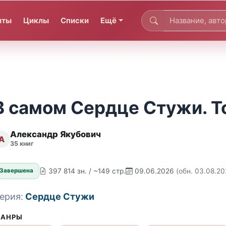
иты
Циклы
Списки
Ещё
В самом Сердце Стужи. То
Александр Якубович
А
35 книг
397 814 зн. / ~149 стр.
09.06.2026
(обн. 03.08.20
Завершена
ерия:
Сердце Стужи
АНРЫ