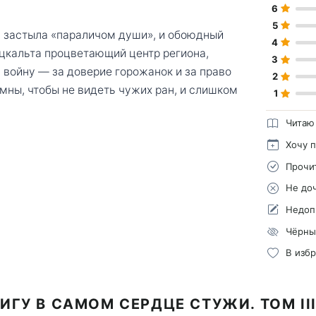
6
5
н застыла «параличом души», и обоюдный
4
рцкальта процветающий центр региона,
3
 войну — за доверие горожанок и за право
2
мны, чтобы не видеть чужих ран, и слишком
1
Читаю
Хочу 
Прочи
Не до
Недоп
Чёрны
В изб
ИГУ В САМОМ СЕРДЦЕ СТУЖИ. ТОМ II