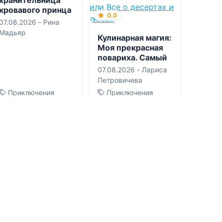
кровавого принца
0.0
07.08.2026 -
Рина
Мадьяр
Кулинарная магия:
Моя прекрасная
повариха. Самый
вкусный пирог в
07.08.2026 -
Лариса
мире. Черничная
Петровичева
ведьма, или Все о
Приключения
Приключения
десертах и любви
1
0
1
0
0.0
0.0
АД: Агент Джокер
Вечная погибель
06.08.2026 -
Василий
06.08.2026 -
Тигест
Васильевич
Гирма
,
Дарья
Головачев
Сергеевна Сорокина