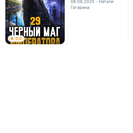
08.08.2026 -
Натали
Гагарина
0.0
Черный Маг
Императора 29
08.08.2026 -
Александр
Герда
Приключения
Детективы
1
0
1
0
0.0
0.0
Не по правилам
Наследник $$$
уровня V