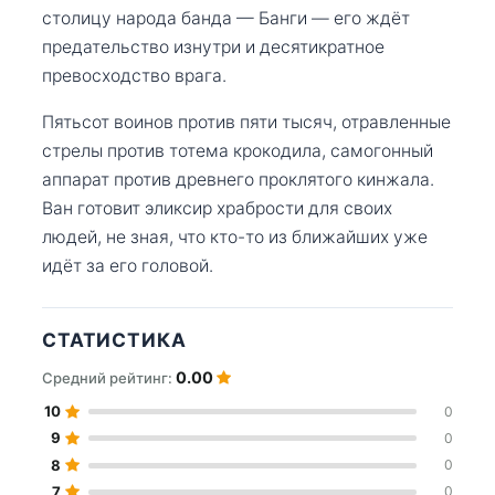
столицу народа банда — Банги — его ждёт
предательство изнутри и десятикратное
превосходство врага.
Пятьсот воинов против пяти тысяч, отравленные
стрелы против тотема крокодила, самогонный
аппарат против древнего проклятого кинжала.
Ван готовит эликсир храбрости для своих
людей, не зная, что кто-то из ближайших уже
идёт за его головой.
СТАТИСТИКА
0.00
Средний рейтинг:
10
0
9
0
8
0
7
0