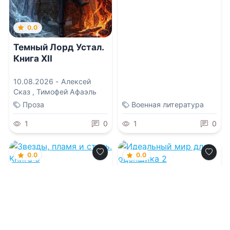
0.0
Темный Лорд Устал.
Книга XII
10.08.2026 -
Алексей
Сказ
,
Тимофей Афаэль
Проза
Военная литература
1
0
1
0
0.0
0.0
Звезды, пламя и
Идеальный мир для
сталь. Книга 9
оценщика 2
10.08.2026 -
Игорь
10.08.2026 -
Натан Раух
,
Лопарев
Олег Сапфир