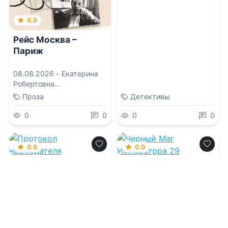
0.0
Рейс Москва –
Париж
08.08.2026 -
Екатерина
Робертовна
Рождественская
Проза
Детективы
0
0
0
0
0.0
0.0
Протокол
Черный Маг
наблюдателя
Императора 29
08.08.2026 -
Айна
08.08.2026 -
Александр
Суррэй
Герда
Фантастика
Приключения