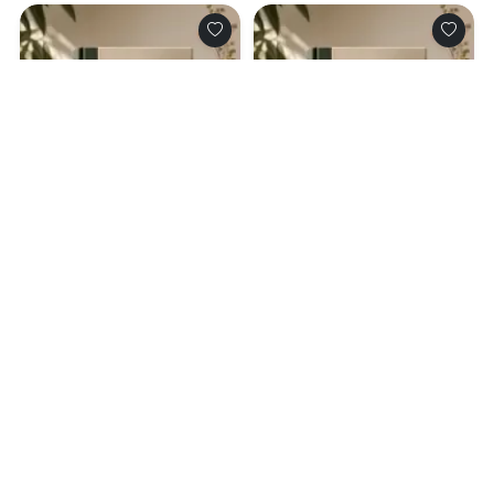
0.0
0.0
Песни летучих
Мимик легендарного
мышей
ранга
08.08.2026 -
Эрнест
08.08.2026 -
Клайн
,
Ирина М.
Тайниковский
Калинина
Приключения
Приключения
1
0
1
0