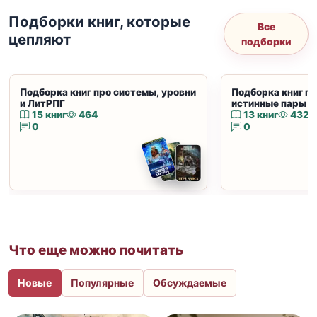
Подборки книг, которые
Все
цепляют
подборки
Подборка книг про системы, уровни
Подборка книг пр
и ЛитРПГ
истинные пары и
15 книг
464
13 книг
432
0
0
Что еще можно почитать
Новые
Популярные
Обсуждаемые