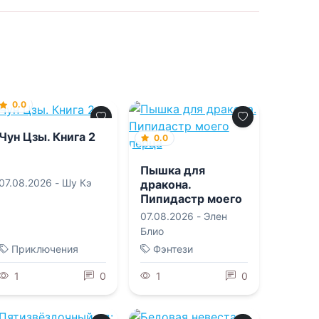
0.0
Чун Цзы. Книга 2
0.0
Пышка для
07.08.2026 -
Шу Кэ
дракона.
Пипидастр моего
перца
07.08.2026 -
Элен
Блио
Приключения
Фэнтези
1
0
1
0