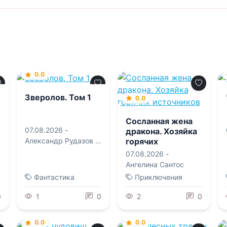
0.0
Зверолов. Том 1
0.0
Сосланная жена
07.08.2026 -
дракона. Хозяйка
горячих
Александр Рудазов
,
источников
Ксения Рудазова
07.08.2026 -
Ангелина Сантос
Фантастика
Приключения
0
1
0
2
0
0.0
0.0