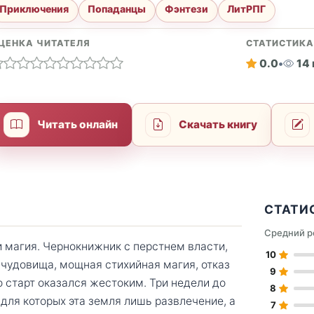
Приключения
Попаданцы
Фэнтези
ЛитРПГ
ЦЕНКА ЧИТАТЕЛЯ
СТАТИСТИК
0.0
•
14
Читать онлайн
Скачать книгу
СТАТИ
Средний р
и магия. Чернокнижник с перстнем власти,
10
 чудовища, мощная стихийная магия, отказ
9
 старт оказался жестоким. Три недели до
8
 для которых эта земля лишь развлечение, а
7