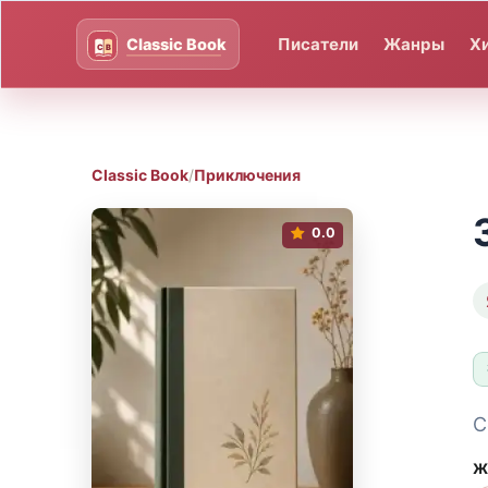
Писатели
Жанры
Х
Classic Book
/
Приключения
0.0
С
Ж