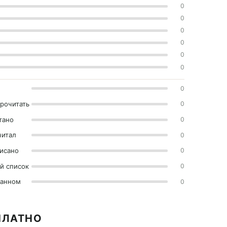
0
0
0
0
0
0
0
прочитать
0
тано
0
читал
0
исано
0
й список
0
ранном
0
ПЛАТНО