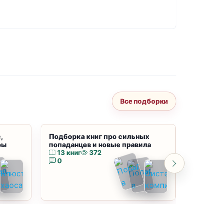
Все подборки
,
Подборка книг про сильных
Подбор
ры
попаданцев и новые правила
магию
13 книг
372
10 к
0
0