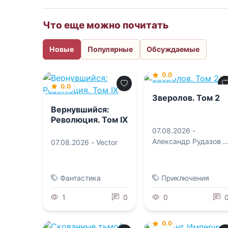
Что еще можно почитать
Новые
Популярные
Обсуждаемые
0.0
0.0
Зверолов. Том 2
Вернувшийся:
Революция. Том IX
07.08.2026 -
Александр Рудазов
,
07.08.2026 -
Vector
Ксения Рудазова
Фантастика
Приключения
1
0
0
0.0