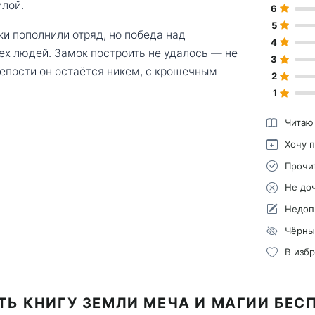
илой.
6
5
и пополнили отряд, но победа над
4
ех людей. Замок построить не удалось — не
3
крепости он остаётся никем, с крошечным
2
1
Читаю
Хочу 
Прочи
Не до
Недоп
Чёрны
В изб
ТЬ КНИГУ ЗЕМЛИ МЕЧА И МАГИИ БЕС