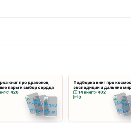
рка книг про драконов,
Подборка книг про космос
ные пары и выбор сердца
экспедиции и дальние ми
ниг
426
14 книг
402
0