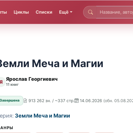
иты
Циклы
Списки
Ещё
Земли Меча и Магии
Ярослав Георгиевич
Я
11 книг
913 262 зн. / ~337 стр.
14.06.2026
(обн. 05.08.20
Завершена
ерия:
Земли Меча и Магии
АНРЫ