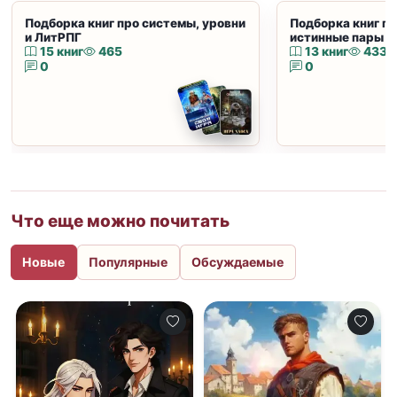
Подборка книг про системы, уровни
Подборка книг пр
и ЛитРПГ
истинные пары и
15 книг
465
13 книг
433
0
0
Что еще можно почитать
Новые
Популярные
Обсуждаемые