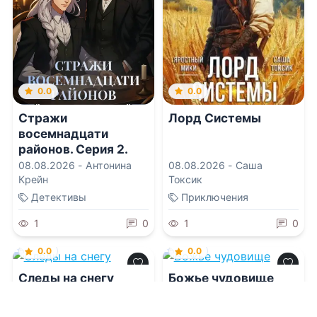
0.0
0.0
Стражи
Лорд Системы
восемнадцати
районов. Серия 2.
Добро пожаловать в
08.08.2026 -
Антонина
08.08.2026 -
Саша
Небесные Чертоги!
Крейн
Токсик
Детективы
Приключения
1
0
1
0
0.0
0.0
Следы на снегу
Божье чудовище