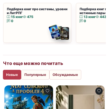
Подборка книг про системы, уровни
Подборка книг пр
и ЛитРПГ
истинные пары и
15 книг
475
13 книг
443
0
0
Что еще можно почитать
Новые
Популярные
Обсуждаемые