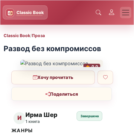
Classic Book
/
Проза
Развод без компромиссов
0.0
Хочу прочитать
Поделиться
Ирма Шер
Завершена
И
1 книга
ЖАНРЫ