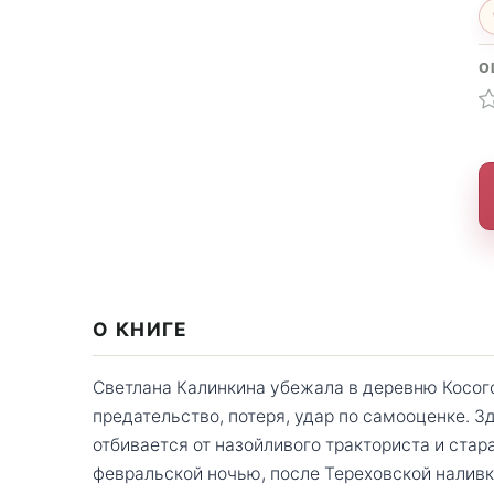
О
О КНИГЕ
Светлана Калинкина убежала в деревню Косого
предательство, потеря, удар по самооценке. Зд
отбивается от назойливого тракториста и ста
февральской ночью, после Тереховской наливк