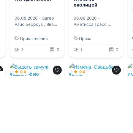
околицей
06.08.2026 -
Эдгар
06.08.2026 -
Райс Берроуз
,
Эва
Аметисса Грэсс
,
Карловна Бродерсен
Анастасия Черткова
,
Дарья Соловей
,
Приключения
Проза
Екатерина Доу
,
Иван
Саввич Никитин
0
1
0
1
0
0.0
0.0
Выдать замуж
Измена. Свадьба
ведьму-фею
волка
06.08.2026 -
06.08.2026 -
Алиса
Надежда Соколова
Князева
Фэнтези
Фэнтези