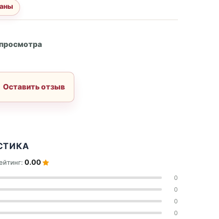
аны
А
 просмотра
Оставить отзыв
СТИКА
0.00
ейтинг:
0
0
0
0