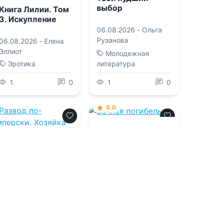
выбор
Книга Лилии. Том
3. Искупление
06.08.2026 -
Ольга
Рузанова
06.08.2026 -
Елена
Эллиот
Молодежная
Эротика
литература
1
0
1
0
0.0
Вечная погибель
0.0
Развод по-
06.08.2026 -
Тигест
имперски.
Хозяйка
Гирма
,
Дарья
разрушенного
Сергеевна Сорокина
06.08.2026 -
города
Валентина Гордова
Фантастика
Приключения