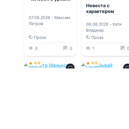
Невеста с
характером
07.08.2026 -
Максим
Петров
06.08.2026 -
Кати
Владмар
Проза
Проза
0
0
1
0.0
0.0
Звоните
Не забывай
Манькову!
06.08.2026 -
Денис
06.08.2026 -
Джулия
Деев
Кендал
,
В. Г.
Забалуев
Молодежная
литература
Проза