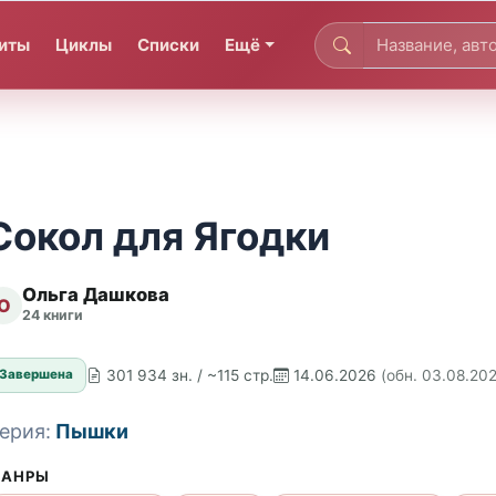
иты
Циклы
Списки
Ещё
Сокол для Ягодки
Ольга Дашкова
О
24 книги
301 934 зн. / ~115 стр.
14.06.2026
(обн. 03.08.20
Завершена
ерия:
Пышки
АНРЫ