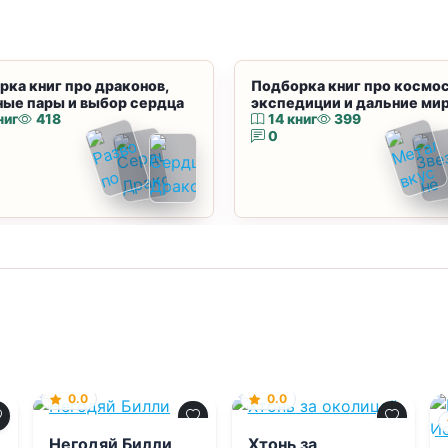
рка книг про драконов,
Подборка книг про космос
ные пары и выбор сердца
экспедиции и дальние ми
ниг
418
14 книг
399
0
0.0
0.0
Негодяй Билли
Хтонь за