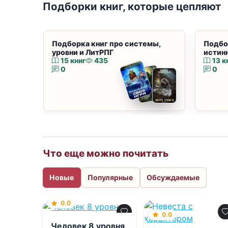
Подборки книг, которые цепляют
Подборка книг про системы,
Подбо
уровни и ЛитРПГ
истин
15 книг
435
13 к
0
0
Что еще можно почитать
Новые
Популярные
Обсуждаемые
0.0
0.0
Человек 8 уровня