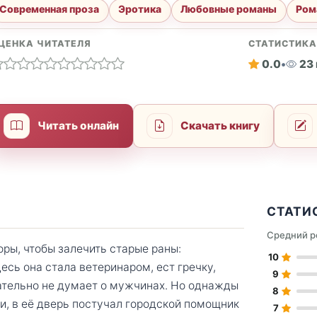
Современная проза
Эротика
Любовные романы
Ром
ЦЕНКА ЧИТАТЕЛЯ
СТАТИСТИК
0.0
•
23
Читать онлайн
Скачать книгу
СТАТИ
Средний р
ры, чтобы залечить старые раны:
10
есь она стала ветеринаром, ест гречку,
9
рательно не думает о мужчинах. Но однажды
8
и, в её дверь постучал городской помощник
7