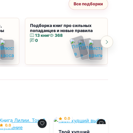
Все подборки
,
Подборка книг про сильных
Подбор
ры
попаданцев и новые правила
магию
13 книг
368
10 к
0
0
0.0
0.0
Твой худший