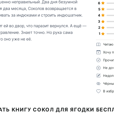
шенно неправильный. Два дня безумной
6
стя два месяца, Соколов возвращается в
5
ивать за индюками и строить индюшатник.
4
3
т ей во двор, что паразит вернулся. А ещё —
2
отравление. Знает точно. Но рука сама
1
о оно уже не её.
Читаю
Хочу 
Прочи
Не до
Недоп
Чёрны
В изб
АТЬ КНИГУ СОКОЛ ДЛЯ ЯГОДКИ БЕСП