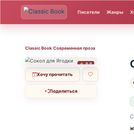
Писатели
Жанры
Х
Classic Book
/
Современная проза
0.0
Хочу прочитать
Поделиться
С
Ж