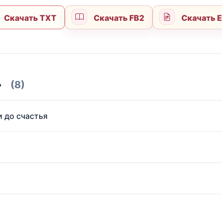
Скачать TXT
Скачать FB2
Скачать 
»
(8)
и до счастья