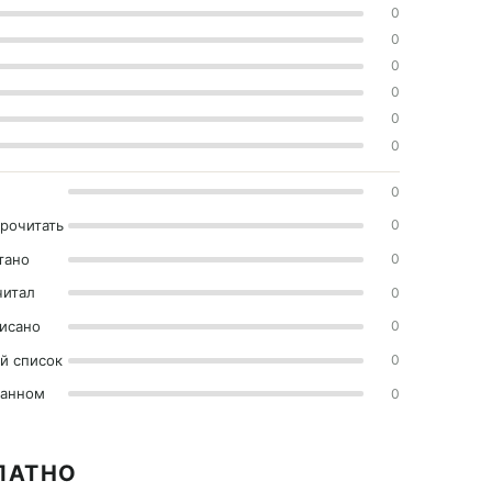
0
0
0
0
0
0
0
прочитать
0
тано
0
читал
0
исано
0
й список
0
ранном
0
ЛАТНО