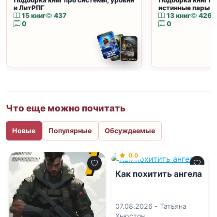
Подборка книг про системы, уровни
Подборка книг пр
и ЛитРПГ
истинные пары и
15 книг
437
13 книг
426
0
0
Что еще можно почитать
Новые
Популярные
Обсуждаемые
0.0
Как похитить ангела
07.08.2026 -
Татьяна
Хьюстон