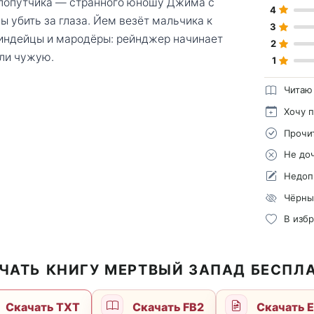
 попутчика — странного юношу Джима с
4
 убить за глаза. Йем везёт мальчика к
3
о индейцы и мародёры: рейнджер начинает
2
или чужую.
1
Читаю
Хочу 
Прочи
Не до
Недоп
Чёрны
В изб
ЧАТЬ КНИГУ МЕРТВЫЙ ЗАПАД БЕСПЛ
Скачать TXT
Скачать FB2
Скачать 