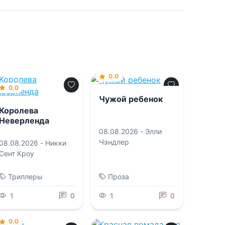
0.0
0.0
Чужой ребенок
Королева
Неверленда
08.08.2026 -
Элли
Чэндлер
08.08.2026 -
Никки
Сент Кроу
Триллеры
Проза
1
0
1
0
0.0