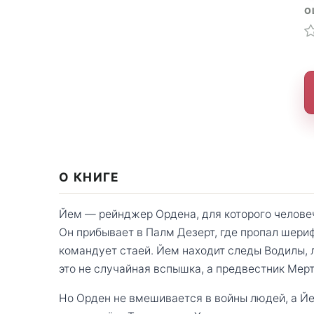
О
О КНИГЕ
Йем — рейнджер Ордена, для которого челове
Он прибывает в Палм Дезерт, где пропал шериф
командует стаей. Йем находит следы Водилы, 
это не случайная вспышка, а предвестник Мер
Но Орден не вмешивается в войны людей, а Й