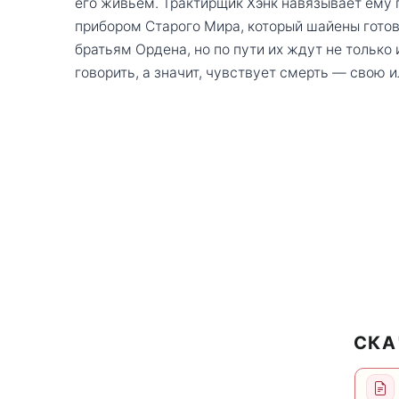
его живьём. Трактирщик Хэнк навязывает ему
прибором Старого Мира, который шайены готовы
братьям Ордена, но по пути их ждут не тольк
говорить, а значит, чувствует смерть — свою 
СКА