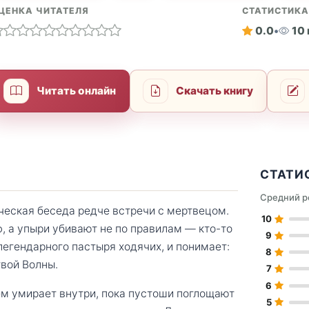
ЦЕНКА ЧИТАТЕЛЯ
СТАТИСТИК
0.0
•
10
Читать онлайн
Скачать книгу
СТАТИ
Средний р
ческая беседа редче встречи с мертвецом.
10
, а упыри убивают не по правилам — кто-то
9
легендарного пастыря ходячих, и понимает:
8
твой Волны.
7
6
ем умирает внутри, пока пустоши поглощают
5