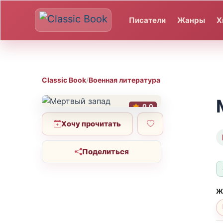
Писатели
Жанры
Х
Classic Book
/
Военная литература
0.0
Хочу прочитать
Поделиться
Ж