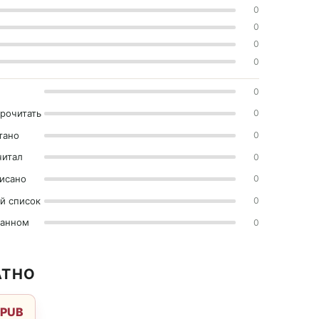
0
0
0
0
0
прочитать
0
тано
0
читал
0
исано
0
й список
0
ранном
0
АТНО
EPUB