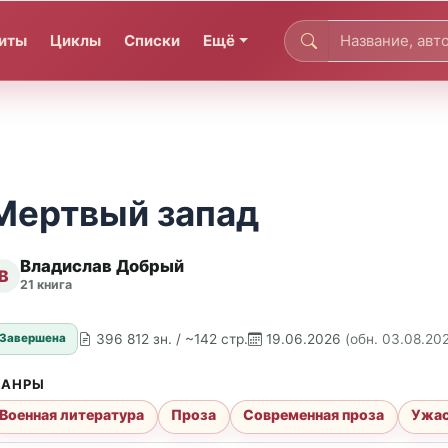
иты
Циклы
Списки
Ещё
Мертвый запад
Владислав Добрый
В
21 книга
396 812 зн. / ~142 стр.
19.06.2026
(обн. 03.08.20
Завершена
АНРЫ
Военная литература
Проза
Современная проза
Ужас