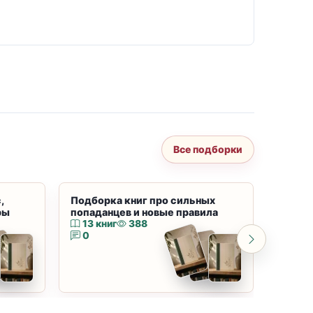
Все подборки
,
Подборка книг про сильных
Подбор
ры
попаданцев и новые правила
магию
13 книг
388
10 к
0
0