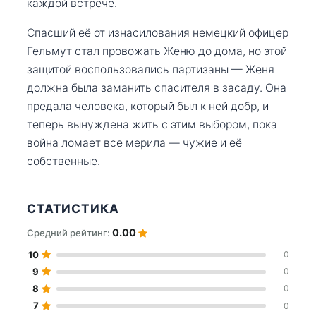
каждой встрече.
Спасший её от изнасилования немецкий офицер
Гельмут стал провожать Женю до дома, но этой
защитой воспользовались партизаны — Женя
должна была заманить спасителя в засаду. Она
предала человека, который был к ней добр, и
теперь вынуждена жить с этим выбором, пока
война ломает все мерила — чужие и её
собственные.
СТАТИСТИКА
0.00
Средний рейтинг:
10
0
9
0
8
0
7
0