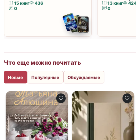
15 книг
436
13 книг
424
0
0
Что еще можно почитать
Новые
Популярные
Обсуждаемые