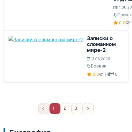
14.06.2
Прикл
0.0
Записки о
сломанном
мире-2
13.06.2026
Боевик
0.0
14
0
1
2
3
Вперёд