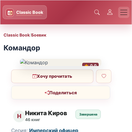
Classic Book
/
Боевик
Командор
0.0
Хочу прочитать
Поделиться
Никита Киров
Завершена
Н
46 книг
Серия:
Имперский офицер