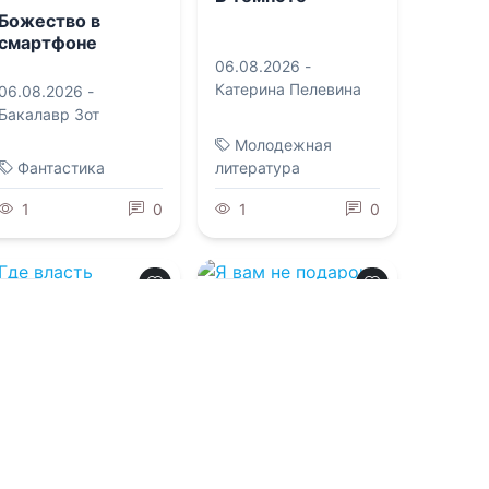
Божество в
смартфоне
06.08.2026 -
Катерина Пелевина
06.08.2026 -
Бакалавр Зот
Молодежная
Фантастика
литература
1
0
1
0
0.0
0.0
Где власть
Я вам не подарок,
встречает сердце
магистр!
06.08.2026 -
06.08.2026 -
Дита
Виктория Руиза
Терми
Приключения
Фантастика