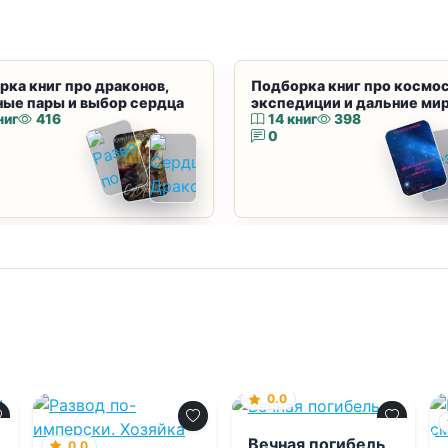
рка книг про драконов,
Подборка книг про космос
ные пары и выбор сердца
экспедиции и дальние ми
ниг
416
14 книг
398
0
0.0
Вечная погибель
0.0