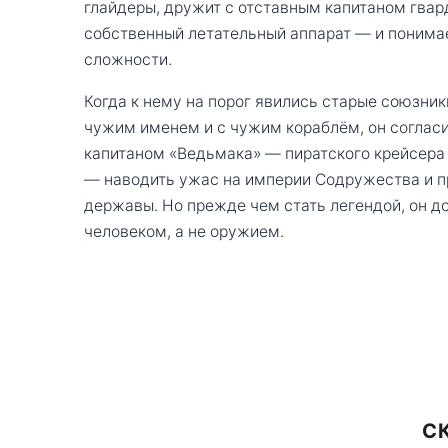
глайдеры, дружит с отставным капитаном гвар
собственный летательный аппарат — и понимае
сложности.
Когда к нему на порог явились старые союзни
чужим именем и с чужим кораблём, он согласи
капитаном «Ведьмака» — пиратского крейсера 
— наводить ужас на империи Содружества и п
державы. Но прежде чем стать легендой, он д
человеком, а не оружием.
С