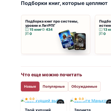
Подборки книг, которые цепляют
Подборка книг про системы,
Подбо
уровни и ЛитРПГ
истин
15 книг
434
13 к
0
0
Что еще можно почитать
Новые
Популярные
Обсуждаемые
0.0
0.0
Твой худший
Звоните