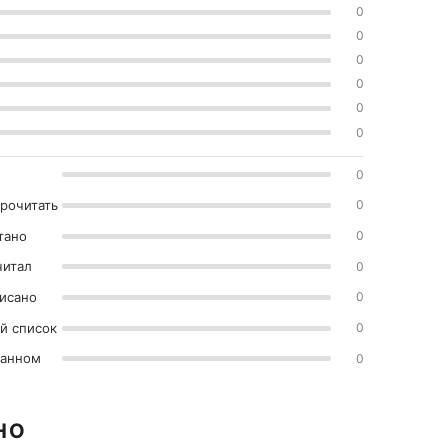
0
0
0
0
0
0
0
прочитать
0
тано
0
читал
0
исано
0
й список
0
ранном
0
НО