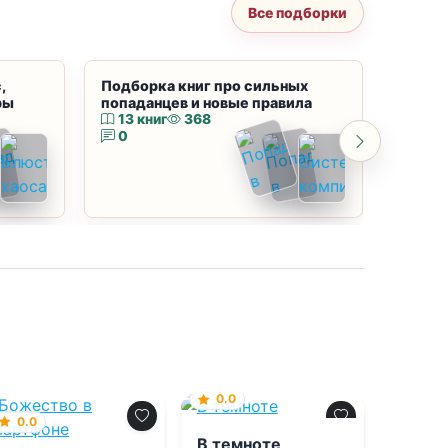
Все подборки
,
Подборка книг про сильных
Подбор
ры
попаданцев и новые правила
магию
13 книг
368
10 к
0
0
0.0
0.0
В темноте