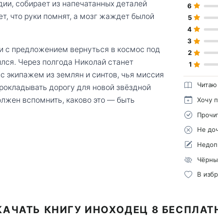
дии, собирает из напечатанных деталей
6
т, что руки помнят, а мозг жаждет былой
5
4
3
ки с предложением вернуться в космос под
2
лся. Через полгода Николай станет
1
с экипажем из землян и синтов, чья миссия
Читаю
рокладывать дорогу для новой звёздной
олжен вспомнить, каково это — быть
Хочу 
Прочи
Не до
Недоп
Чёрны
В изб
КАЧАТЬ КНИГУ ИНОХОДЕЦ 8 БЕСПЛАТ