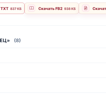
 TXT
Скачать FB2
Скача
837 КБ
938 КБ
ДЕЦ»
(8)