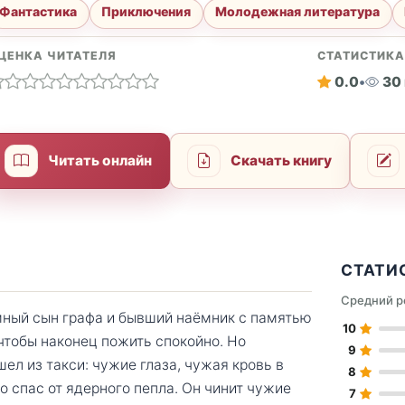
Фантастика
Приключения
Молодежная литература
ЦЕНКА ЧИТАТЕЛЯ
СТАТИСТИК
0.0
•
30
Читать онлайн
Скачать книгу
СТАТИ
Средний р
ный сын графа и бывший наёмник с памятью
10
чтобы наконец пожить спокойно. Но
9
ел из такси: чужие глаза, чужая кровь в
8
о спас от ядерного пепла. Он чинит чужие
7