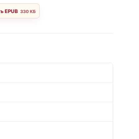
ть EPUB
330 КБ