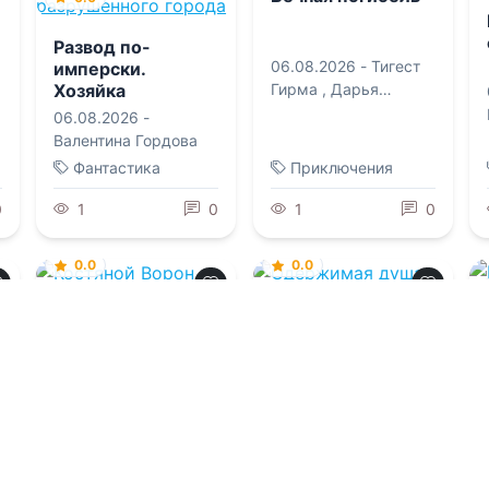
Развод по-
06.08.2026 -
Тигест
имперски.
Хозяйка
Гирма
,
Дарья
разрушенного
Сергеевна Сорокина
06.08.2026 -
города
Валентина Гордова
Фантастика
Приключения
0
1
0
1
0
0.0
0.0
Костяной Ворон
Одержимая душа
06.08.2026 -
Ксения
06.08.2026 -
Диана
Вавилова
Валеса
,
Лена Фарт
Приключения
Фантастика