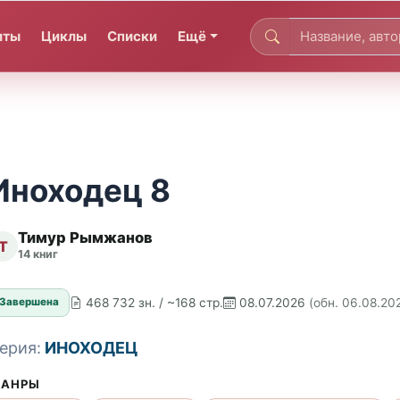
иты
Циклы
Списки
Ещё
Иноходец 8
Тимур Рымжанов
Т
14 книг
468 732 зн. / ~168 стр.
08.07.2026
(обн. 06.08.20
Завершена
ерия:
ИНОХОДЕЦ
АНРЫ