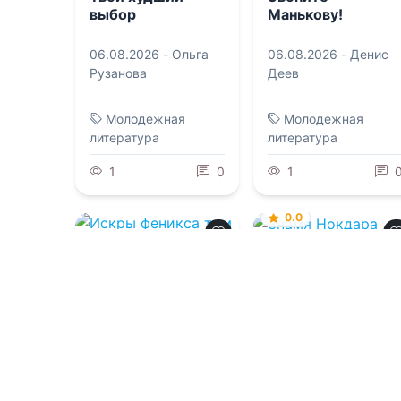
выбор
Манькову!
06.08.2026 -
Ольга
06.08.2026 -
Денис
Рузанова
Деев
Молодежная
Молодежная
литература
литература
1
0
1
0.0
Знамя Нокдара
0.0
Искры феникса
06.08.2026 -
Лина
том 2
Коронованная
Камар
похоть
06.08.2026 -
Анна
Вада
Фантастика
Приключения