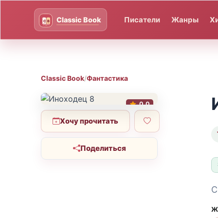
Писатели
Жанры
Х
Classic Book
/
Фантастика
0.0
Хочу прочитать
Поделиться
С
Ж