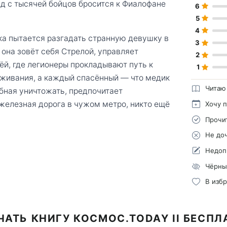
зд с тысячей бойцов бросится к Фиалофане
6
5
4
а пытается разгадать странную девушку в
3
она зовёт себя Стрелой, управляет
2
ёй, где легионеры прокладывают путь к
1
ыживания, а каждый спасённый — что медик
Читаю
бная уничтожать, предпочитает
 железная дорога в чужом метро, никто ещё
Хочу 
Прочи
Не до
Недоп
Чёрны
В изб
ЧАТЬ КНИГУ КОСМОС.TODAY II БЕСПЛ