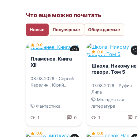
Что еще можно почитать
Новые
Популярные
Обсуждаемые
0.0
0.0
Пламенев. Книга
XII
Школа. Никому не
говори. Том 5
08.08.2026 -
Сергей
Карелин
,
Юрий
07.08.2026 -
Руфия
Розин
Липа
Молодежная
Фантастика
литература
1
0
1
0.0
0.0