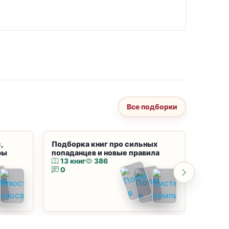
Все подборки
,
Подборка книг про сильных
Подбор
ры
попаданцев и новые правила
магию
13 книг
386
10 к
0
0