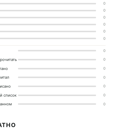
0
0
0
0
0
0
0
прочитать
0
тано
0
читал
0
исано
0
й список
0
ранном
0
АТНО