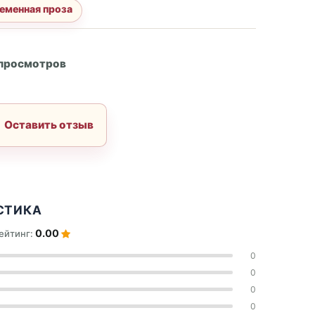
еменная проза
А
 просмотров
Оставить отзыв
СТИКА
0.00
ейтинг:
0
0
0
0