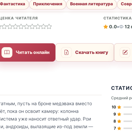
Фантастика
Приключения
Военная литература
Совр
ЦЕНКА ЧИТАТЕЛЯ
СТАТИСТИК
0.0
•
12
Читать онлайн
Скачать книгу
СТАТИ
Средний р
атным, пусть на броне медэвака вместо
10
т, пока он освоит камеру: колонна
9
 Система уже наносит ответный удар. Рои
8
ми, андроиды, вылазящие из-под земли —
7