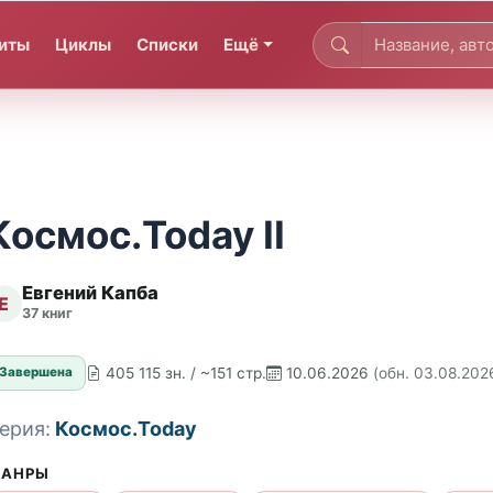
иты
Циклы
Списки
Ещё
Космос.Today II
Евгений Капба
Е
37 книг
405 115 зн. / ~151 стр.
10.06.2026
(обн. 03.08.202
Завершена
ерия:
Космос.Today
АНРЫ