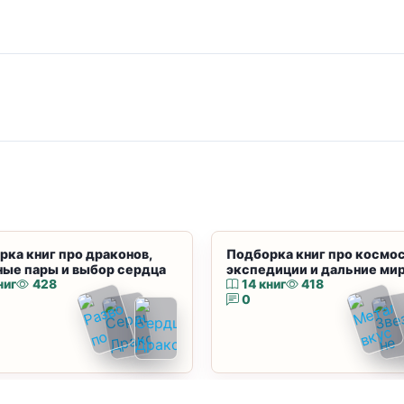
рка книг про драконов,
Подборка книг про космос
ные пары и выбор сердца
экспедиции и дальние ми
ниг
428
14 книг
418
0