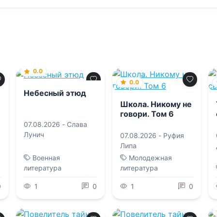
0.0
0.0
Небесный этюд
Школа. Никому не
говори. Том 6
07.08.2026 -
Слава
Лунич
07.08.2026 -
Руфия
Липа
Военная
Молодежная
литература
литература
0
1
0
1
0