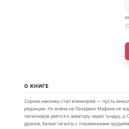
О
О КНИГЕ
Сорока наконец стал военкором — пусть внешт
редакции. Но война на Лахарано Мафане не ждё
легионеров рвётся к экватору через тундру, а
дронов, белые гиганты с плазменными орудия