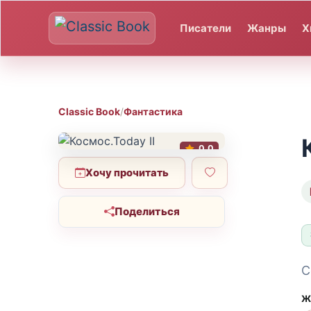
Писатели
Жанры
Х
Classic Book
/
Фантастика
0.0
Хочу прочитать
Поделиться
С
Ж