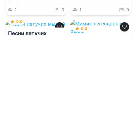
1
0
1
0
0.0
0.0
Песни летучих
мышей
Мимик легендарного
ранга
08.08.2026 -
Эрнест
Клайн
,
Ирина М.
08.08.2026 -
Калинина
Тайниковский
Приключения
Приключения
1
0
1
0
0.0
0.0
Дающая для
Пьющего
Пузодержалка.
Возвращение
08.08.2026 -
Евгения
Шагурова
08.08.2026 -
Евгения